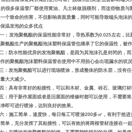
国的很多保温管厂都使用黄油、凡士林做脱模剂，而这些物质与
是一个致命的伤害，不但影响表面质量，同时可能导致端头泡沫
保温发泡的众多优点
：发泡聚氨酯的保温性能非常好，导热系数为0.025左右，比
泡聚氨酯
生产的聚氨酯泡沫塑料保温管也继承了它的保温性，被
：防水性能优异的发泡聚氨酯，是因为其泡沫孔是封闭的，而且
制作的聚
氨酯泡沫塑料保温管在使用中不用担心会出现漏水的状
：发泡聚氨酯可以进行现场喷涂，形成整体的防水层，没有任
作量大
大减少。
：具有非常好的粘接性，可以和木材、金属、砖石、玻璃灯材
：用于新作屋面或者是旧屋面的维修时都可以使用，不需要将
干净即
可进行喷涂，达到良好的效果。
：施工简单，速度快，每日每工可喷涂200多㎡，有利于抢进
常简单，
充分发挥了其粘接性，可以有效的将两根管材连接在一