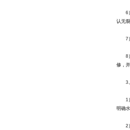
6）
认无
7）
8）
修，
3、
1）
明确
2）