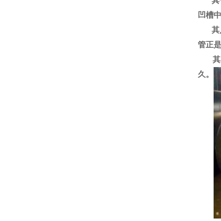
其七
凹槽
其八
管正
其九
久。