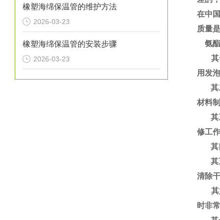
橡塑海绵保温管的维护方法
在中
2026-03-23
质量
氨酯
橡塑海绵保温管的安装步骤
其一
2026-03-23
用发
其二
材料
其三
修工
其四
其五
清除
其六
时非