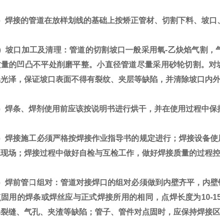
焊接的管道在放样划线的基础上按矫正管材、切割下料、坡口
坡口加工及清理：管道的切割坡口一般采用氧-乙炔焰气割，
质量的凹凸不平处削磨平整。小直径管道尽量采用砂轮切割。对坡
属光泽，保证坡口表面不得有裂纹、夹层等缺陷，并清除坡口内
焊条、焊剂使用前应该按说明书进行烘干，并在使用过程中保
焊接施工必须严格按焊接作业指导书的规定进行；焊接设备使
工现场；焊接过程中做好自检与互检工作，做好焊接质量的过程
焊前管口组对：管道对接焊口的组对必须做到内壁齐平，内壁
固用的焊条或焊丝应与正式焊接所用的相同，点焊长度为10-15
得裂缝、气孔、夹渣等缺陷；管子、管件对点固时，应保持焊接