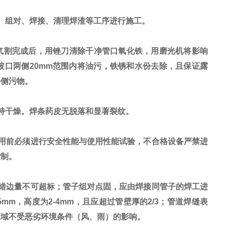
、组对、焊接、清理焊渣等工序进行施工。
气割完成后，用锉刀清除干净管口氧化铁，用磨光机将影响
口两侧20mm范围内将油污，铁锈和水份去除，且保证露
外侧污物。
持干燥。焊条药皮无脱落和显著裂纹。
用前必须进行安全性能与使用性能试验，不合格设备严禁进
控制。
错边量不可超标；管子组对点固，应由焊接同管子的焊工进
mm，高度为2-4mm，且应超过管壁厚的2/3；管道焊缝表
区域不受恶劣环境条件（风、雨）的影响。