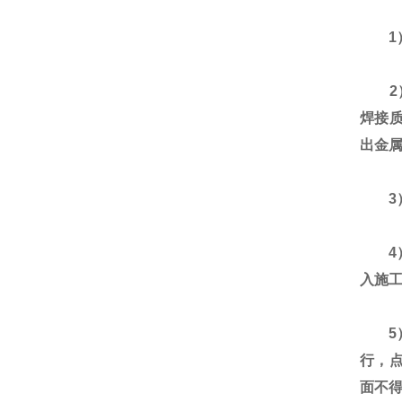
1）
2）
焊接
出金
3）
4）
入施
5）
行，点
面不