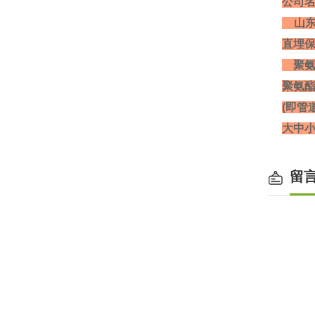
公司
山东
直埋
聚氨
聚氨
(即
大中小
留