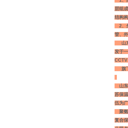
1、
层组
结构
2、
管、
山
发于一
CCT
旗下
山东
苏保温
伍为
聚氨酯
复合保