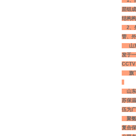
1、
层组
结构
2、
管、
山
发于一
CCT
旗下
山东
苏保温
伍为
聚氨酯
复合保