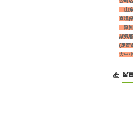
公司
山东
直埋
聚氨
聚氨
(即
大中小
留