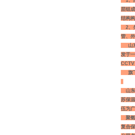
1、
层组
结构
2、
管、
山
发于一
CCT
旗下
山东
苏保温
伍为
聚氨酯
复合保