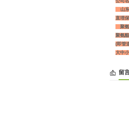
公司
山东
直埋
聚氨
聚氨
(即
大中小
留