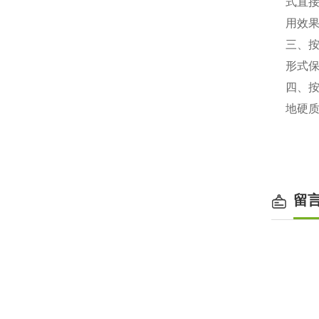
式直
用效
三、
形式
四、
地硬
留