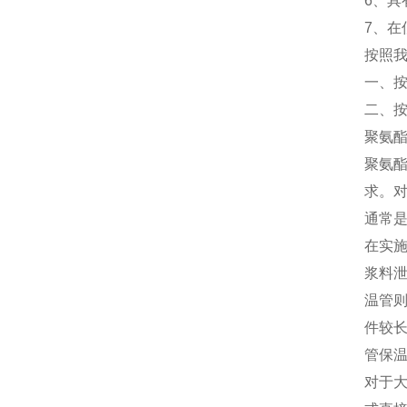
6、
7、
按照
一、
二、
聚氨
聚氨
求。
通常
在实
浆料
温管
件较
管保
对于