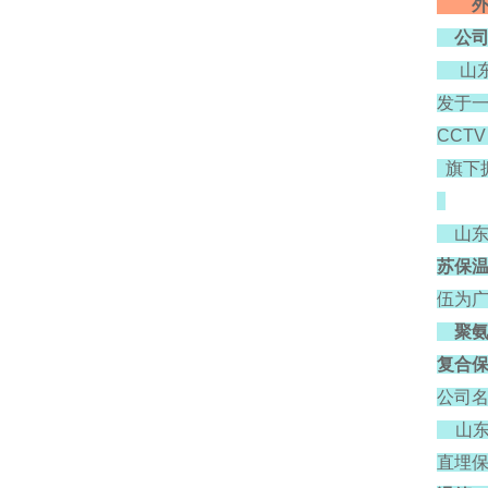
外径≥
公司
山东
发于一
CCT
旗下
山东
苏保温
伍为广
聚氨酯
复合保
公司
山东
直埋保