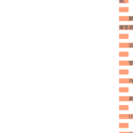
裂。
聚乙
烯管
运输
管材
与管
表中的
计算公