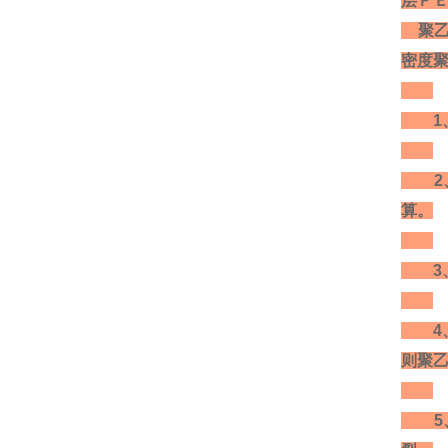
层ＰＥ
聚乙
密度
1、
2、
算。
3、
4、
则聚
5