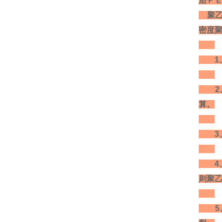
层ＰＥ
聚乙
密度
1、
2、
算。
3、
4、
则聚
5