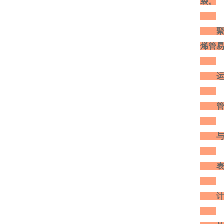
裂。
聚乙
烯管
运输
管材
与管
表中的
计算公