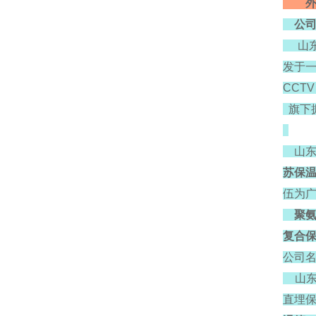
外径≥
公司
山东
发于一
CCT
旗下
山东
苏保温
伍为广
聚氨酯
复合保
公司
山东
直埋保