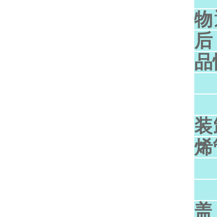
物
后
品
装
烯
聚
盖