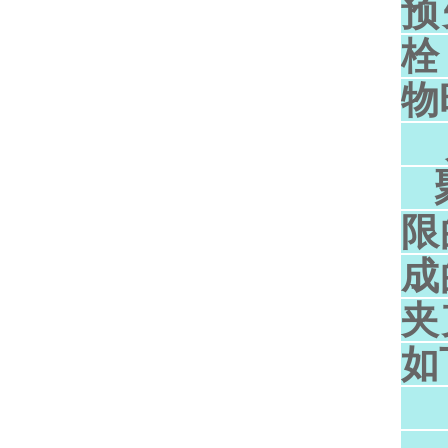
预
栓
物
贮
聚
限
成
夹
如