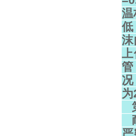
=
温
低
沫
上
管
况
为
第
耐
严