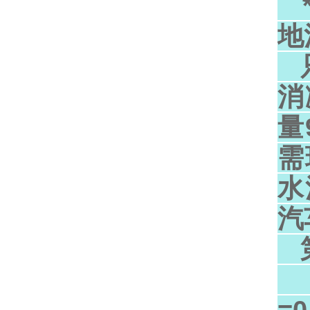
*
地
只
消
量
需
水
汽
第
耐