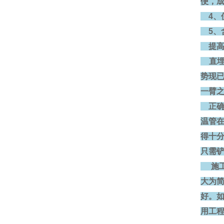
便，
4、使
5、含氧
提高
直埋
势现
一臂
正确
温管
得十
只需
施工
大为
好。
用工程