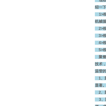
现在
绍一
1>
机械
2>
3>
4>
5>
聚氨
技术
温管
1、
显著
2、
3、