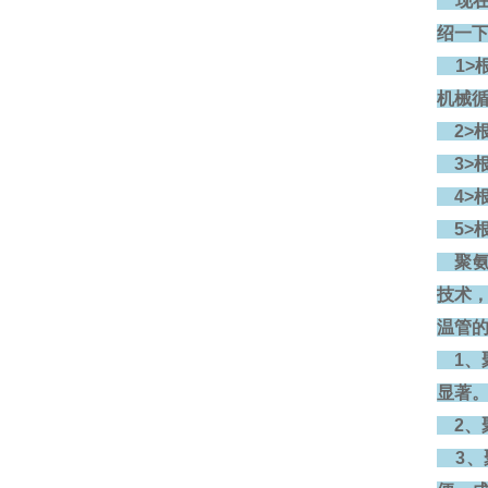
现在
绍一
1>
机械
2>
3>
4>
5>
聚氨
技术
温管
1、
显著
2、
3、