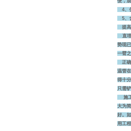
便，
4、使
5、含氧
提高
直埋
势现
一臂
正确
温管
得十
只需
施工
大为
好。
用工程