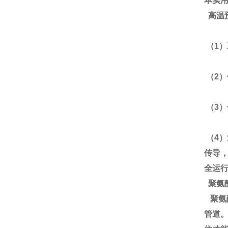
本实用
高温
（1
（2
（3
（4
传导
全运
聚氨
聚氨
管道