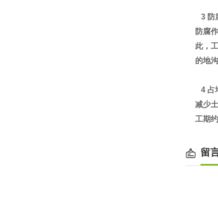
3 
防腐
此，
的地沟
4 
减少
工期约
留