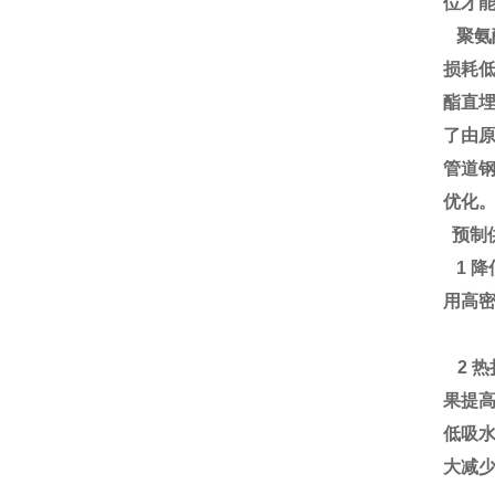
位才
聚氨
损耗
酯直
了由
管道
优化
预制
1 降
用高
2 热
果提高
低吸
大减少