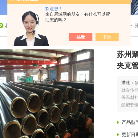
欢迎您！
来自局域网的朋友！有什么可以帮
助您的吗？
我的位置：
首页
>
产品展示
>
聚氨酯保温管
>
保温管
>
苏州聚
夹克
描述：
就会传
保温材
酯塑套钢
产品型
更新日