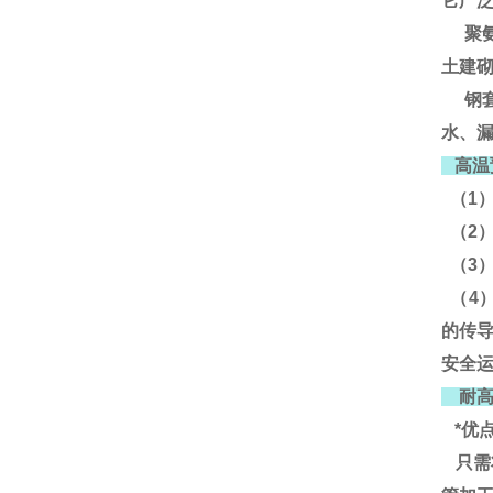
它广
聚氨
土建
钢套
水、
高温
（1
（2
（3
（4
的传
安全
耐高
*优
只需