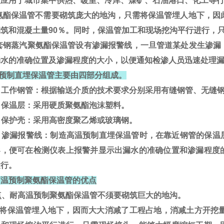
泛应用于城市集中供热、暖室、冷库、煤矿、石油港口、化工等
酯保温管不需要砌筑庞大的地沟，只需将
保温管
埋人地下，因
砌筑和混凝土量90％。同时，保温管加工和现场挖沟平行进行，
钢蒸汽聚氨酯保温管设有渗漏报警线，一旦管道某处发生渗漏
漏水的准确位置及渗漏程度的大小，以便通知检渗人员迅速处理
预制直埋保温管主要由四部分组成。
）工作钢管：根据输送介质的技术要求分别采用有缝钢管、无缝
）保温层：采用硬质聚氨酯泡沫塑料。
）保护壳：采用高密度聚乙烯或玻璃钢。
）渗漏报警线：制造高温预制直埋保温管时，在靠近钢管的保温
导，便可在检测仪表上报警并显示出漏水的准确位置和渗漏程度
运行。
温预制聚氨酯保温管的优点
点、耐高温预制聚氨酯保温管不须要砌筑巨大的地沟。
将保温管埋入地下，因而大大消减了工程占地，消减土方开挖量约