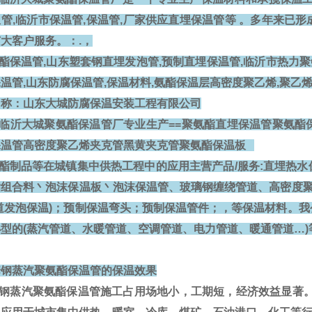
管,临沂市保温管,保温管,厂家供应直埋保温管等 。多年来已
大客户服务。：.，
保温管,山东塑套钢直埋发泡管,预制直埋保温管,临沂市热力聚
温管,山东防腐保温管,保温材料,氨酯保温层高密度聚乙烯,聚乙
名称：山东大城防腐保温安装工程有限公司
临沂大城聚氨酯保温管厂专业生产==聚氨酯直埋保温管聚氨酯
保温管高密度聚乙烯夹克管黑黄夹克管聚氨酯保温板
酯制品等在城镇集中供热工程中的应用主营产品/服务:直埋热水
酯组合料丶泡沫保温板丶泡沫保温管、玻璃钢缠绕管道、高密度聚
管道发泡保温)；预制保温弯头；预制保温管件；，等保温材料。
型的(蒸汽管道、水暖管道、空调管道、电力管道、暖通管道…
钢蒸汽聚氨酯保温管的保温效果
钢蒸汽聚氨酯保温管
施工占用场地小，工期短，经济效益显著。合