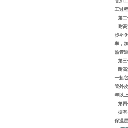
管加
工过
第二
耐高温
步4~
率，
热管道
第三
耐高
一起
管外
年以上
第四
据有
保温