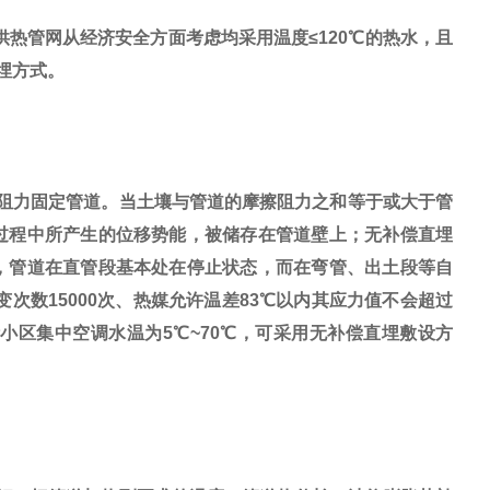
管网从经济安全方面考虑均采用温度≤120℃的热水，且
埋方式。
阻力固定管道。当土壤与管道的摩擦阻力之和等于或大于管
过程中所产生的位移势能，被储存在管道壁上；无补偿直埋
，管道在直管段基本处在停止状态，而在弯管、出土段等自
次数15000次、热媒允许温差83℃以内其应力值不会超过
小区集中空调水温为5℃~70℃，可采用无补偿直埋敷设方