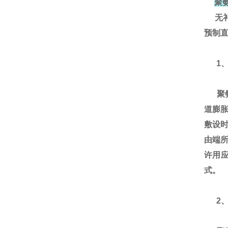
聚
无补
预制直
1、
聚氨
道膨
敷设
由端所
许用
式。
2、