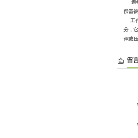
聚氨
偿器
工作
分，
伸或压
留