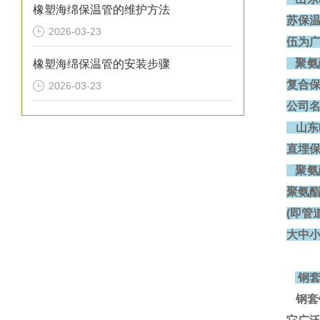
橡塑海绵保温管的维护方法
苏保温
2026-03-23
伍为广
聚氨酯
橡塑海绵保温管的安装步骤
复合保
2026-03-23
公司
山东
直埋
聚氨
聚氨
(即
大中小
钢套
钢套