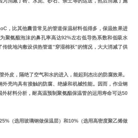
因为消减了砖、水泥、砂石、余土等的运送，然后消减了施
/m.h.oC，比其他囊昔常见的管道保温材料低得多，保温效果进
是因为聚氨酯泡沫的鼻孔率高达92%左右低导热系数和低吸水
传统地沟敷设供热管道“穿湿棉袄"的情况，大大消减了供
管外皮，隔绝了空气和水的进入，能起到杰出的防腐效果。
钢外壳均具有接触的防腐、绝缘和机械性能。因而，作业钢
外材料分析，耐高温预制聚氨酯保温管的运用寿命可达50
5%（选用玻璃钢做保温层）和10%（选用高密度聚乙烯做