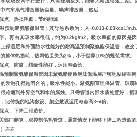
工和现场挖沟平行进行，只需现场接头，能够大幅度缩短工期。
程中汽车尾气排放量扬尘量、噪声排放量，然后
优点、热损耗低，节约能源
预制聚氨酯保温管：其导热系数为：入=0.013-0.03kca1
9倍。再由其吸水率很低，约为0.2kg/m2。吸水率低的原因
加上保温层和外面防水性能好的耐高温预制聚氨酯保温管，改变了
的整体热损耗，热网热丢失为2%，小于世界10%的规范需求。
优点、防腐，结缘性能好，运用寿命长。
温预制聚氨酯保温管因未聚氨酯硬质泡沫保温层严密地粘结在钢
它的发泡孔都是闭合的，吸水性能小。聚氨酯直埋保温管、玻璃
皮很难遭到外界空气和水的腐烛。只需管道内部水质处置好，据国
，比传统的地沟敷设、架空敷设运用寿命高3~4倍。
优点、下降工程造价。
关部门测算，双控制供热管道，通常情况下能够下降工程造假的2
层）左右