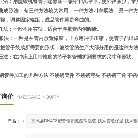
锻压法：用型锻机将管子端部或一部分予以冲伸，使外径减少，常
弯曲成形法：有三种方法较为常用，一种方法叫伸展法，另一种方
整辊，调整固定辊距，成品管件就是弯曲的。
滚轧法：一般不用芯轴，适合于厚壁管内侧圆缘。
鼓胀法：一种是在管内放置橡胶，上方用冲子压缩，使管子凸出成
把管子鼓成所需要的形状，波纹管的生产大部分用的是这种方法
冲压法：在冲床上用带锥度的芯子将管端扩到要求的尺寸和形状。
管件加工的几种方法 不锈钢管件 不锈钢弯头 不锈钢三通 不
言询价
/ MESSAGE INQUIRY
产品：