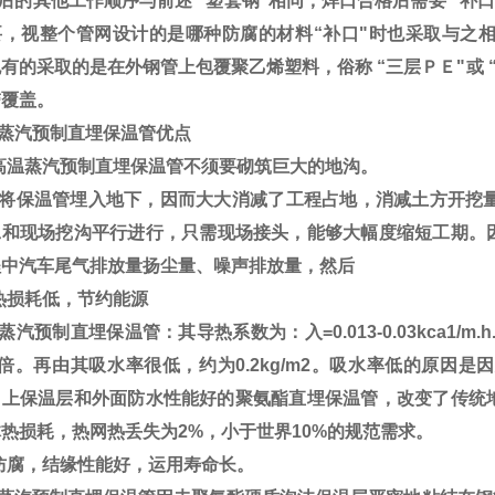
的其他工作顺序与前述 “塑套钢"相同，焊口合格后需要 “补口
要，视整个管网设计的是哪种防腐的材料“补口"时也采取与之
有的采取的是在外钢管上包覆聚乙烯塑料，俗称 “三层ＰＥ"或 
带覆盖。
蒸汽预制直埋保温管优点
高温蒸汽预制直埋保温管不须要砌筑巨大的地沟。
将保温管埋入地下，因而大大消减了工程占地，消减土方开挖量约
工和现场挖沟平行进行，只需现场接头，能够大幅度缩短工期。
程中汽车尾气排放量扬尘量、噪声排放量，然后
热损耗低，节约能源
汽预制直埋保温管：其导热系数为：入=0.013-0.03kca1
9倍。再由其吸水率很低，约为0.2kg/m2。吸水率低的原因
加上保温层和外面防水性能好的聚氨酯直埋保温管，改变了传统地
热损耗，热网热丢失为2%，小于世界10%的规范需求。
防腐，结缘性能好，运用寿命长。