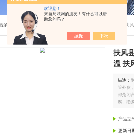
欢迎您！
来自局域网的朋友！有什么可以帮
助您的吗？
我的位置：
首页
>
产品展示
>
聚氨酯保温管
>
保温管
>
扶风
扶风县
温 扶
描述：
管外皮
都是闭
腐、绝缘
集中供热
产品型
更新日