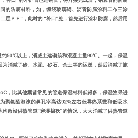
",“补口"的外护管也是钢管，待焊接完成后，
钢套管
的防腐
相同的防腐材料，如，缠绕玻璃钢、沥青防腐涂料二布三涂
“二层ＰＥ"，此时的 “补口"处，首先进行涂料防腐，然后用
50℃以上，消减土建砌筑和混凝土量90℃。一起，保温
因为消减了砖、水泥、砂石、余土等的运送，然后消减了施
/m.h.oC，比其他囊昔常见的管道保温材料低得多，保温效果进
是因为聚氨酯泡沫的鼻孔率高达92%左右低导热系数和低吸水
沟敷设供热管道“穿湿棉袄"的情况，大大消减了供热管道