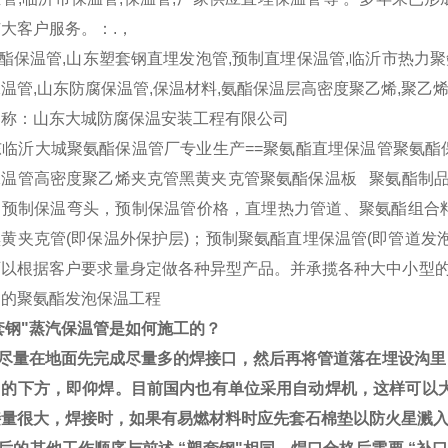
大客户服务。：.，
保温管,山东塑套钢直埋发泡管,预制直埋保温管,临沂市热力聚
温管,山东防腐保温管,保温材料,氨酯保温层高密度聚乙烯,聚乙
名称：山东大城防腐保温安装工程有限公司
临沂大城聚氨酯保温管厂专业生产==聚氨酯直埋保温管聚氨酯
温管高密度聚乙烯夹克管黑黄夹克管聚氨酯保温板 聚氨酯制品
，预制保温弯头，预制保温管价格，直埋热力管道、聚氨酯组合
黄夹克管(即保温外保护层)；预制聚氨酯直埋保温管(即管道发
可以根据客户要求量身定做各种异型产品。并承揽各种大中小型
道的聚氨酯发泡保温工程
套钢"蒸汽保温管是如何施工的？
尽量在地面先完成尽量多的焊接口，然后再将管道落在埋设沟里
口的下方，即仰焊。目前国内也有单位采用自动焊机，这样可以大
接量很大，焊接时，如果有易燃材料时应先套石棉垫以防火星溅