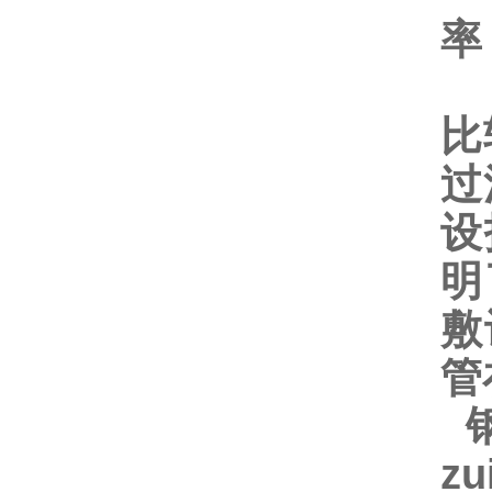
率
聚
比
过
设
明
敷
管
钢
z