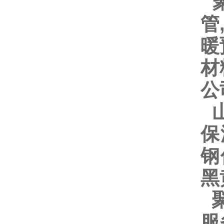
聚
管
暖
材
公
山
保
钢
黑
聚
服