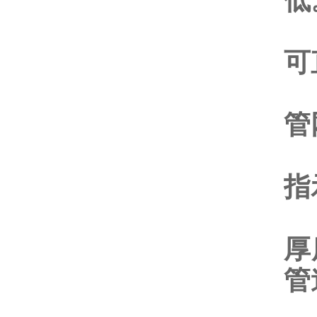
低
3
可
4
管
5
指
6
厚
管
7