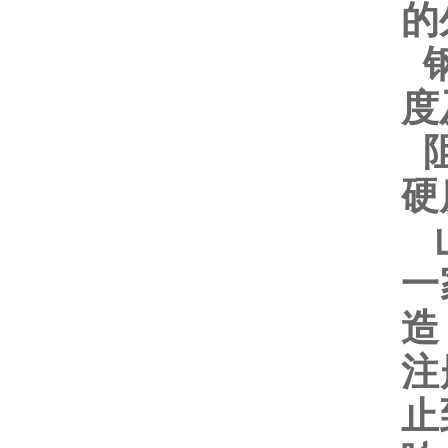
的
钢
度
阻
硬
山
一
造
注
止