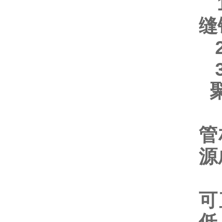
1
缝
2
3
1
管
源
2
可