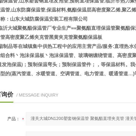
保温管,山东塑套钢直埋发泡管,预制直埋保温管,临沂市热力聚
温管,山东防腐保温管,保温材料,氨酯保温层高密度聚乙烯,聚乙
名称：山东大城防腐保温安装工程有限公司
临沂大城聚氨酯保温管厂专业生产==聚氨酯直埋保温管聚氨酯保
温管高密度聚乙烯夹克管黑黄夹克管聚氨酯保温板
酯制品等在城镇集中供热工程中的应用主营产品/服务:直埋热水
酯组合料丶泡沫保温板丶泡沫保温管、玻璃钢缠绕管道、高密度聚
管道发泡保温)；预制保温弯头；预制保温管件；，等保温材料。
型的(蒸汽管道、水暖管道、空调管道、电力管道、暖通管道…
言询价
/ MESSAGE INQUIRY
产品：