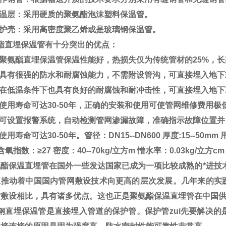
保温层：采用硬质的聚氨酯泡沫塑料保温管。
保护壳：采用高密度聚乙烯或是玻璃钢保温管。
酯直埋保温管有十分突出的优点：
聚氨酯直埋保温管保温性能好，热损失仅为传统管材的25%，长
具有很强的防水和耐腐蚀能力，不需附设管沟，可直接埋入地下
在低温条件下也具有良好的耐腐蚀和耐冲击性，可直接埋入地下
用寿命可达30-50年，正确的安装和使用可使管网维修费用极
可设置报警系统，自动检测管网渗漏故障，准确指示故障位置并
用寿命可达30-50年。管径：DN15--DN600 厚度:15--5
指数：≥27 密度：40--70kg/立方m 憎水率：0.03kg/立方cm 导热
酯保温直埋管在国外一些发达国家已成为一项比较成熟的*进技术
正推动着中国国内管网敷设技术向更高的层次发展。几年来的实
空敷设相比，具有诸多优点。这也正是聚氨酯保温直埋管在中国
钢直埋保温管是直接埋入管道的保护管。保护管zui先要解决的