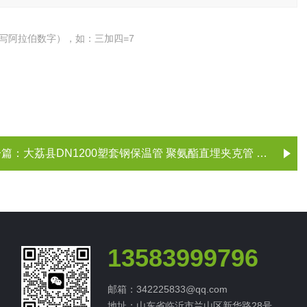
写阿拉伯数字），如：三加四=7
一篇：
大荔县DN1200塑套钢保温管 聚氨酯直埋夹克管 大荔管道保温 预制保温管
13583999796
邮箱：342225833@qq.com
地址：山东省临沂市兰山区新华路28号