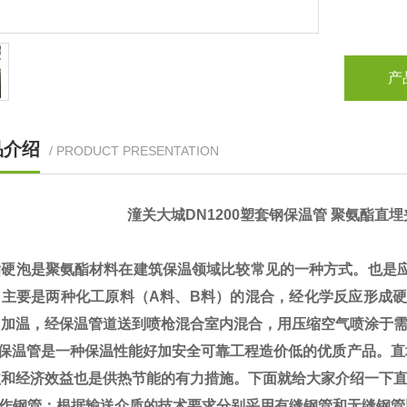
产
品介绍
/ PRODUCT PRESENTATION
潼关大城DN1200塑套钢保温管 聚氨酯直
酯硬泡是聚氨酯材料在建筑保温领域比较常见的一种方式。也是应
它主要是两种化工原料（A料、B料）的混合，经化学反应形成硬
、加温，经保温管道送到喷枪混合室内混合，用压缩空气喷涂于
保温管是一种保温性能好加安全可靠工程造价低的优质产品。直
益和经济效益也是供热节能的有力措施。下面就给大家介绍一下
工作钢管：根据输送介质的技术要求分别采用有缝钢管和无缝钢