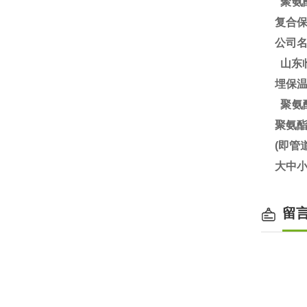
聚氨酯
复合保
公司
山东
埋保
聚氨
聚氨
(即
大中小
留