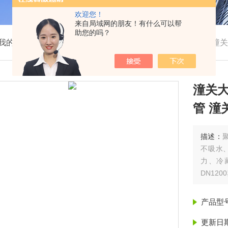
欢迎您！
来自局域网的朋友！有什么可以帮
助您的吗？
我的位置：
首页
>
产品展示
>
聚氨酯保温管
>
保温管
>
潼关
潼关大
管 潼
描述：
不吸水
力、冷
DN12
产品型
更新日