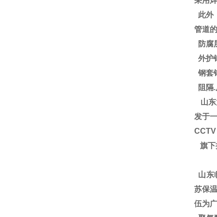
采用
此外
管道
防腐
外护
钢套
阻隔
山东
发于一
CCT
旗下
山东
苏保温
伍为广