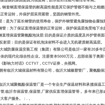
焊接连接的原因是因为强度高，防水密封性能可靠性非常高。
，钢套钢直埋保温管的耐高温性能是其它保护管都不能与之相媲
的正常运转，外保护层采用紧密，坚固的钢管外壳。
层
：是为了延长钢管的使用寿命，保护外钢管避免腐蚀物会腐蚀
钢管
：为了保证直埋保温管的正常运转，保护保温层免受地下水
钢直埋保温管
聚氨酯泡沫层
:目的是保证介质的温度及外护管表
.反射层
：目的是保证有机泡沫材料不会进入无机硬质耐高温层。
大城防腐保温安装工程（集团）有限公司是临沂一家有20多年
体的现代化综合性企业。注册资本5000万元，总部坐落于奥斯卡
V《影响力对话》CCTV7，CCTV证券，央视网。
拥有临沂大城保温材料有限公司，临沂大城橡塑管厂，聚氨酯
临沂大城聚氨酯保温管厂是一个专业生产保温材料和承揽保温工程
管,临沂市保温管,保温管,厂家供应直埋保温管等 。多年来已
大客户服务。：.，