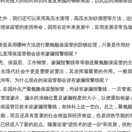
磨料凭借大的径向和切向速度来抛向钢铁表面，以此达到清除杂
之外，我们还可以采用高压水清理，高压水加砂清理等方法，这
直埋保温管的使用寿命，因而在近年来发展中，应用发展非常迅
管是采用哪种方法进行聚氨酯保温管的防锈处理，只要是作用好
么直埋保温管都会设有渗漏报警线呢？
壳、保温层、工作钢管、渗漏报警线等等都是聚氨酯保温管的主
是在现代社会中更是需要设置出，其发挥着重要的作用。一般
地沟等。为什么现在的保温管都会设有渗漏报警线呢？
，在国外生产聚氨酪保温预制管，均设有渗漏报警线，一旦管道
温管道渗水、漏水的准确位置及渗漏程度的大小，以便通知检渗
的保温管目前末设渗漏报警线，有待补上这一空白。总之，聚氨酚
性能，而且还具有显著的社会效益和经济效益，也是供热节能的
已经进入了新的起点。随着这项*进技术的进一步*和发展，供