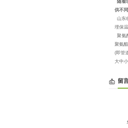
随着
供不
山东
埋保
聚氨
聚氨
(即
大中小
留