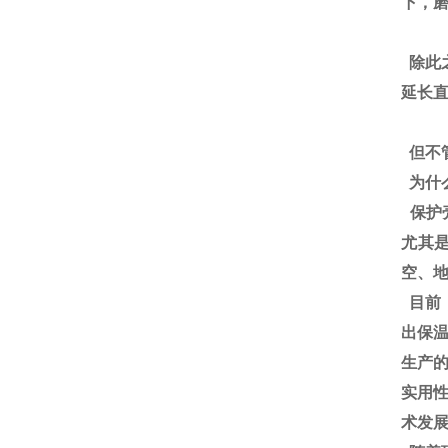
下，
除此
延长
但不
为什
保护
尤其
空、
目前
出保
生产
实用
术发展