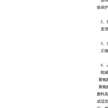
据有
做保
2、
直埋
3、
正确
4、
能减
聚氨
聚氨
磨料
成适