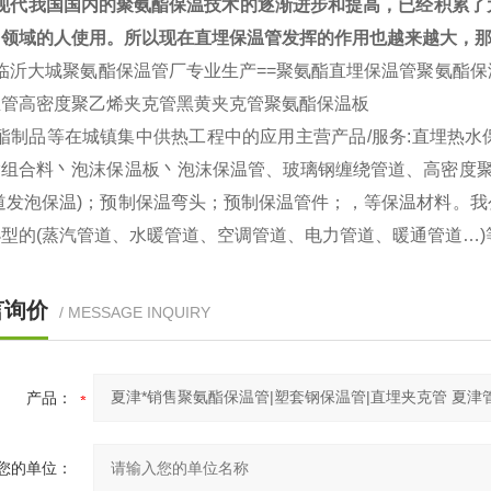
现代我国国内的聚氨酯保温技术的逐渐进步和提高，已经积累了
同领域的人使用。所以现在直埋保温管发挥的作用也越来越大，
临沂大城聚氨酯保温管厂
专业生产==聚氨酯直埋保温管聚氨酯
温管高密度聚乙烯夹克管黑黄夹克管聚氨酯保温板
酯制品等在城镇集中供热工程中的应用
主营产品/服务:直埋热
酯组合料丶泡沫保温板丶泡沫保温管、玻璃钢缠绕管道、高密度聚
管道发泡保温)；预制保温弯头；预制保温管件；，等保温材料。
型的(蒸汽管道、水暖管道、空调管道、电力管道、暖通管道…
言询价
/ MESSAGE INQUIRY
产品：
您的单位：