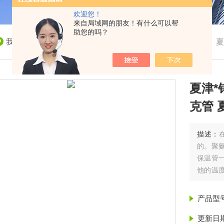
欢迎您！
来自局域网的朋友！有什么可以帮
助您的吗？
我的位置：
首页
>
产品展示
>
聚氨酯保温管
>
保温管
>
夏
夏津*
克管 
描述：
的。聚
保温管
他的温
温度就
保温管|
产品型
更新日