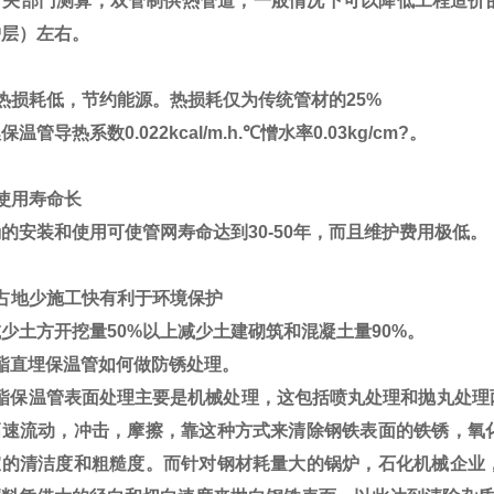
关部门测算，双管制供热管道，一般情况下可以降低工程造价的2
护层）左右。
热损耗低，节约能源。热损耗仅为传统管材的25%
保温管导热系数0.022kcal/m.h.℃憎水率0.03kg/cm?。
使用寿命长
的安装和使用可使管网寿命达到30-50年，而且维护费用极低。
占地少施工快有利于环境保护
少土方开挖量50%以上减少土建砌筑和混凝土量90%。
酯直埋保温管如何做防锈处理。
酯保温管表面处理主要是机械处理，这包括喷丸处理和抛丸处理
高速流动，冲击，摩擦，靠这种方式来清除钢铁表面的铁锈，氧
宜的清洁度和粗糙度。而针对钢材耗量大的锅炉，石化机械企业