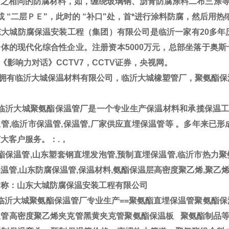
与之相同的防腐材料，如，缠绕玻璃钢、沥青防腐涂料二布三涂等
或 “二层ＰＥ"，此时的 “补口"处，首*进行涂料防腐，然后用
大城防腐保温安装工程（集团）有限公司是临沂一家有20多年
体的现代化综合性企业。注册资本5000万元，总部坐落于奥斯卡
V《影响力对话》CCTV7，CCTV证券，央视网。
拥有临沂大城保温材料有限公司，临沂大城橡塑管厂，聚氨酯
临沂大城聚氨酯保温管厂是一个专业生产保温材料和承揽保温工程
管,临沂市保温管,保温管,厂家供应直埋保温管等 。多年来已
大客户服务。：.，
保温管,山东塑套钢直埋发泡管,预制直埋保温管,临沂市热力聚
温管,山东防腐保温管,保温材料,氨酯保温层高密度聚乙烯,聚乙
名称：山东大城防腐保温安装工程有限公司
临沂大城聚氨酯保温管厂专业生产==聚氨酯直埋保温管聚氨酯保
温管高密度聚乙烯夹克管黑黄夹克管聚氨酯保温板 聚氨酯制品等