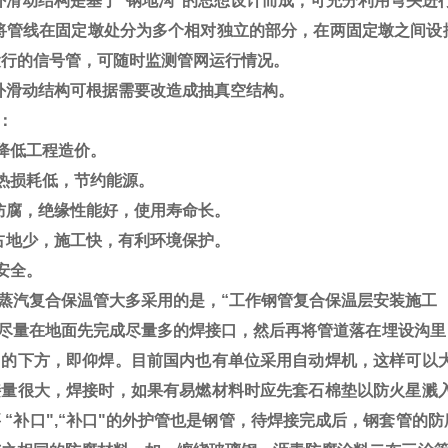
外滑动结构是基于“钢地沟"的思想设计而成，可充分利用弯头进
将管线在固定墩处分为多个相对独立的部分，在两固定墩之间设
运行的信号管，可随时监测管网运行情况。
外滑动结构可根据需要改造成抽真空结构。
：
、降低工程造价。
、热损耗低，节约能源。
防腐，绝缘性能好，使用寿命长。
占地少，施工快，有利环境保护。
安全。
蒸汽复合保温管大多采用的是，“工作钢管复合保温层
安装施工
尽量在地面先完成尽量多的焊接口，然后再将管道落在埋设沟里
口的下方，即仰焊。目前国内也有单位采用自动焊机，这样可以大
接量很大，焊接时，如果有易燃材料时应先套石棉垫以防火星溅入
 “补口",“补口"的外护管也是钢管，待焊接完成后，钢套管的