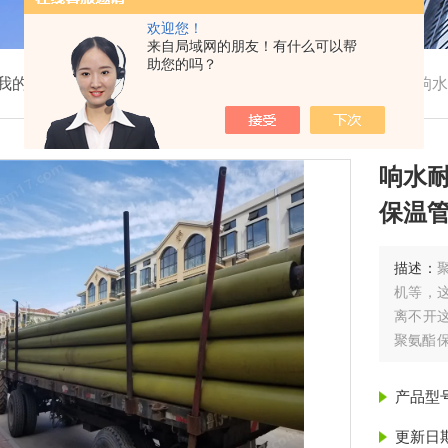
欢迎您！
来自局域网的朋友！有什么可以帮
助您的吗？
我的位置：
首页
>
产品展示
>
聚氨酯保温管
>
保温管
>
响水
响水
保温管
描述：
机等，
离不开
聚氨酯
温管* D
产品型
更新日