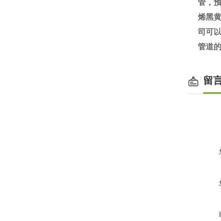
管，
烯黑黄
司可
管道
留