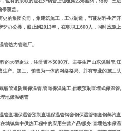
，也有的采取的是在外钢管上包覆聚乙烯塑料，俗称 “三层
热缩带覆盖。
历史的集团公司，集建筑施工，工业制造，节能材料生产开
5*办公楼，截止到2013年，在职职工600人，同时应邀上
保温管热力管道厂。
的大型企业，注册资本5000万。主要生产山东保温管,江
形成生产、加工、销售为一体的网络格局。并有专业的施工队
氨酯管道防腐保温管,管道保温施工,供暖预制直埋式保温管,
烯埋地保温钢管
温管直埋保温管预制直埋保温管钢套钢保温管钢套钢蒸汽直
在城镇集中供热工程中的应用主营产品/服务:直埋热水保温