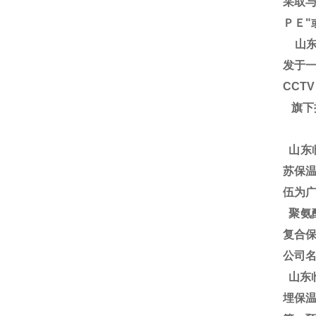
采取
ＰＥ"
山东
发于一
CCT
旗下
山东
苏保温
伍为广
聚氨酯
复合保
公司
山东
埋保