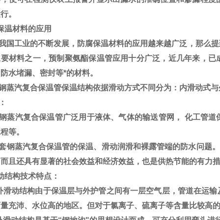
运行。
保温材料
的应用
我国工业的不断发展，
防腐保温材料
的应用越来越广泛，那么提
主要材料之一，预制聚氨酯保温管应用十分广泛，近几年来，已
防水堵漏、密封等*的材料。
钢蒸汽复合保温管
保温结构依据滑动方式不同分为：内滑动式
：
钢蒸汽复合保温管广泛用于液体、气体的输送管网， 化工管道
工程等。
套钢蒸汽复合保温管的保温、滑动润滑和裸露管端的防水问题。保
，而且还具有显著的社会效益和经济效益，也是供热节能的有力
动结构技术特点：
外滑动结构由于保温层与外护管之间有一层空气层，管道在运输
雨量充沛、水位高的地区。但对于氯离子、硫离子等含量比较高