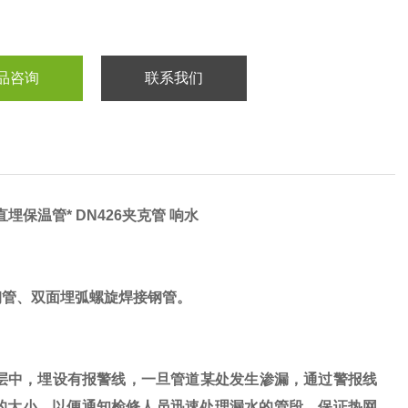
品咨询
联系我们
保温管* DN426夹克管 响水
钢管、双面埋弧螺旋焊接钢管。
层中，埋设有报警线，一旦管道某处发生渗漏，通过警报线
的大小，以便通知检修人员迅速处理漏水的管段，保证热网