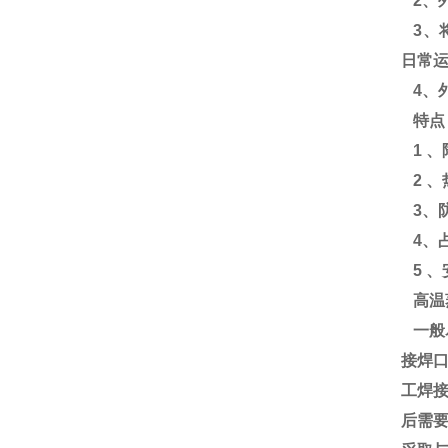
2、
3、
日常
4、
特点
1 
2 
3、
4、
5 、
高温
一般
接焊
工焊
后需要