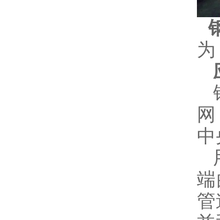
钢
为
钢
网
中
用
端
管