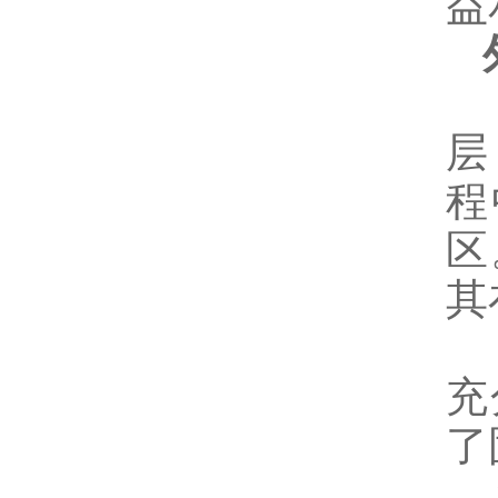
益
外
1
层
程
区
其
2
充
了
3