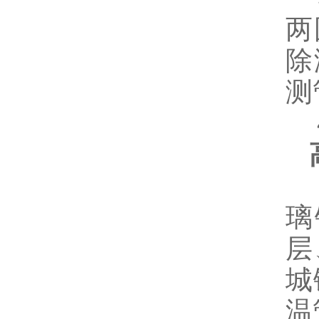
两
除
测
4
高
高
璃
层
城
温