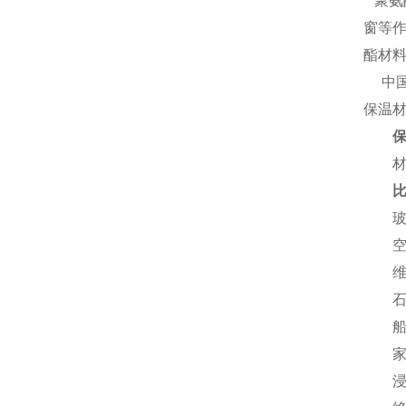
聚氨
窗等
酯材
中国
保温
材料
玻璃
空调
维耐
石油
船舶
家电
浸入