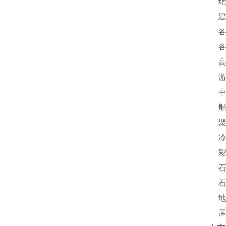
绝热
建筑
各种
各种
高速
游泳
中低
船舶
聚氨
冷库
彩钢
石化
石化
地埋
屋面