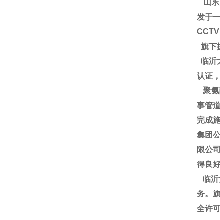
山东
发于一
CCT
旗下
临沂大
认证
聚氨
事管道
完成施
集团
限公
得良
临沂
务。旗
全许