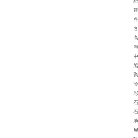
绝热
建筑
各种
各种
高速
游泳
中低
船舶
聚氨
冷库
彩钢
石化
石化
地埋
屋面