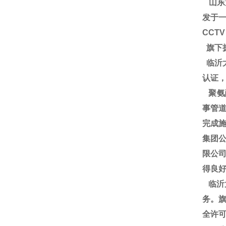
山东
发于一
CCT
旗下
临沂大
认证
聚氨
事管道
完成施
集团
限公
得良
临沂
务。旗
全许