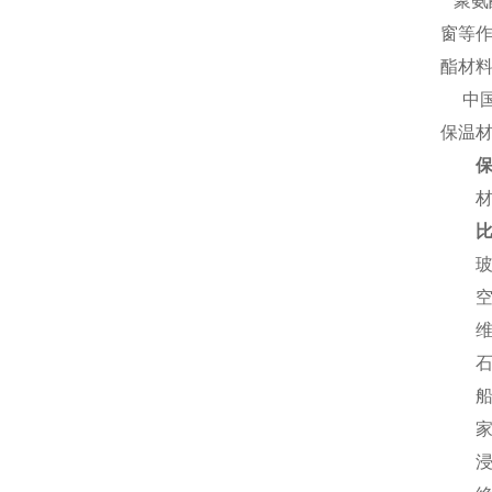
聚氨
窗等
酯材
中国
保温
材料
玻璃
空调
维耐
石油
船舶
家电
浸入