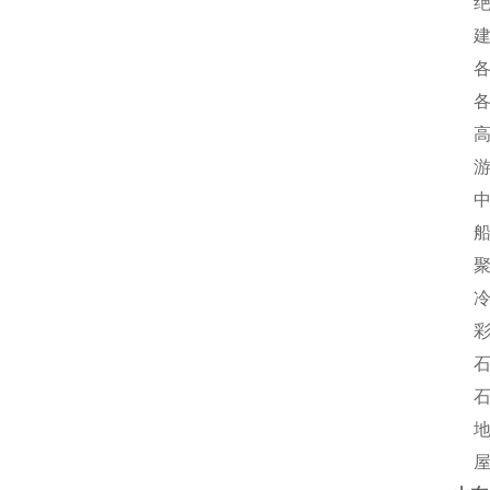
绝热
建筑
各种
各种
高速
游泳
中低
船舶
聚氨
冷库
彩钢
石化
石化
地埋
屋面