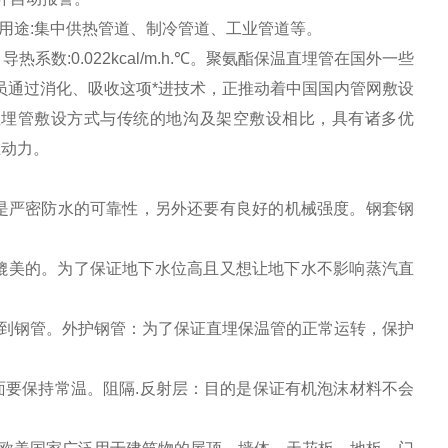
0mm 用途:集中供热管道、制冷管道、工业管道等。
m 导热系数:0.022kcal/m.h.℃。聚氨酯保温直埋管在国外一些
员通过消化、吸收这项*进技术，正推动着中国国内管网敷设
直埋管敷设方式与传统的地沟及架空敷设相比，具有诸多优
在动力。
是严密防水的可靠性，另外还要有良好的机械强度。钢套钢
媲美的。为了保证地下水位高且又想让地下水不影响蒸汽直
到钢管。外护钢管：为了保证直埋保温管的正常运转，保护
要保持常温。阻隔.反射层：目的是保证有机泡沫材料不会