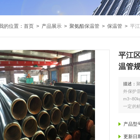
我的位置：
首页
>
产品展示
>
聚氨酯保温管
>
保温管
>
平江
平江区
温管规
描述：
外保护
m3~8
一定的
平江区保
产品型
更新日