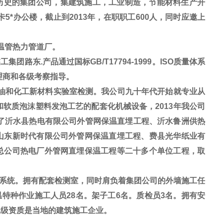
历史的集团公司，集建筑施工，工业制造，节能材料生产开
5*办公楼，截止到2013年，在职职工600人，同时应邀上
温管热力管道厂。
路东.产品通过国标GB/T17794-1999。ISO质量体系
理商和各级考察指导。
油和化工新材料实验室检测。我公司九十年代开始就专业从
软质泡沫塑料发泡工艺的配套化机械设备，2013年我公司
工了沂水县热电有限公司外管网保温直埋工程、沂水鲁洲供热
山东新时代有限公司外管网保温直埋工程、费县光华纸业有
总公司热电厂外管网直埋保温工程等二十多个单位工程，取
系统。拥有配套检测室，同时肩负着集团公司的外墙施工任
温特种作业施工人员28名。架子工6名。质检员3名。拥有安
二级资质是当地的建筑施工企业。