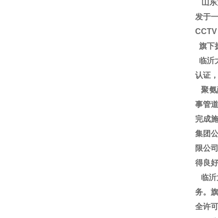
山东
发于一
CCT
旗下
临沂大
认证
聚氨
事管道
完成施
集团
限公
得良
临沂
务。旗
全许