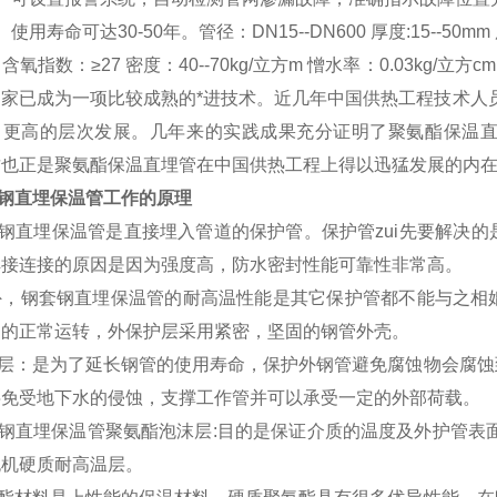
用寿命可达30-50年。管径：DN15--DN600 厚度:15--5
氧指数：≥27 密度：40--70kg/立方m 憎水率：0.03kg/立方c
国家已成为一项比较成熟的*进技术。近几年中国供热工程技术人
向更高的层次发展。几年来的实践成果充分证明了聚氨酯保温
这也正是聚氨酯保温直埋管在中国供热工程上得以迅猛发展的内
钢直埋保温管工作的原理
钢直埋保温管是直接埋入管道的保护管。保护管zui先要解决的
焊接连接的原因是因为强度高，防水密封性能可靠性非常高。
，钢套钢直埋保温管的耐高温性能是其它保护管都不能与之相
道的正常运转，外保护层采用紧密，坚固的钢管外壳。
层：是为了延长钢管的使用寿命，保护外钢管避免腐蚀物会腐蚀
层免受地下水的侵蚀，支撑工作管并可以承受一定的外部荷载。
钢直埋保温管聚氨酯泡沫层:目的是保证介质的温度及外护管表面
无机硬质耐高温层。