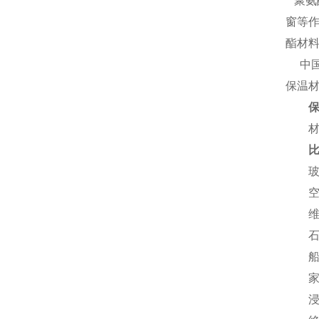
聚氨
窗等
酯材
中国
保温
材料
玻璃
空调
维耐
石油
船舶
家电
浸入