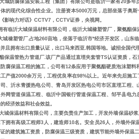
大城防腐保温安装工程（集团）有限公司是临沂一家有20多年
体的现代化综合性企业。注册资本5000万元，总部坐落于奥斯卡
V《影响力对话》CCTV7，CCTV证券，央视网。
拥有临沂大城保温材料有限公司，临沂大城橡塑管厂，聚氨酯保
城橡塑管厂.占地260亩地，坐落于临沂市*经济开发区，山东临工集团
，并且拥有出口质量认证，出口马来西亚.韩国等地。诚招全国代
酯保温管热力管道厂.该厂产品通过直埋夹套管TS认证资质，石
防腐保温工程的施工，公司有12条应用于聚氨酯硬质泡沫塑料和
工产值2000余万元，工程优良率在98%以上。近年来先后施
公司、沂水青援热电公司、青岛开发区热电公司市区直埋工程、
司外网管道保温工程、临沂中国银行管道保温工程、邹平县电力
好的经济效益和社会效益。
大城保温材料有限公司，主要负责生产加工，开发外墙保温砂浆
下拥有高级工程师3人，建造师10名。安全员26人，外墙外保
可证的建筑施工资质，防腐保温三级资质，建筑节能外墙外保温