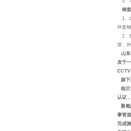
5、
钢
1、
外套
2、
管、
山东
发于一
CCT
旗下
临沂大
认证
聚氨
事管道
完成施