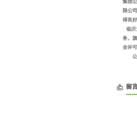
集团
限公
得良
临沂
务。旗
全许
公司：
www
留