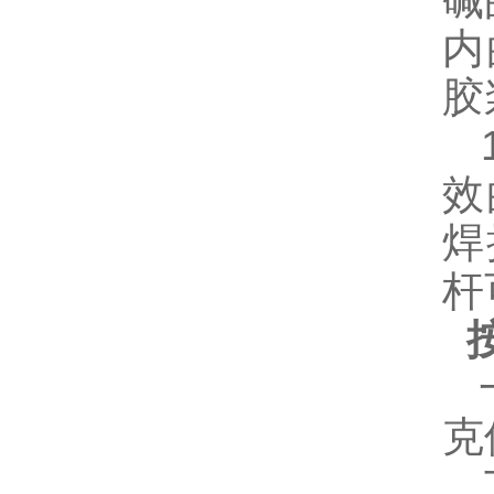
碱
内
胶
1
效
焊
杆
一
克
二