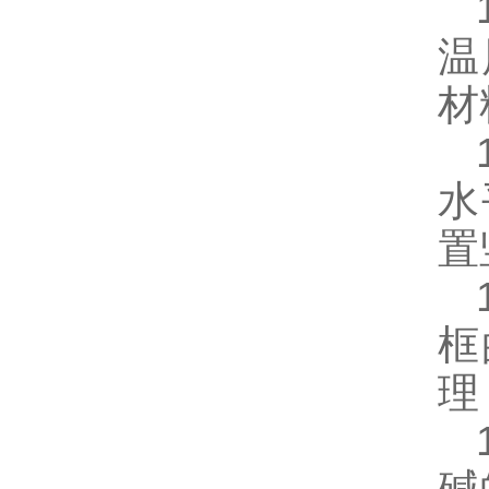
1
温
材
1
水
置
1
框
理
1