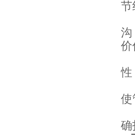
节
2
沟
价
3
性
4
使
5
确