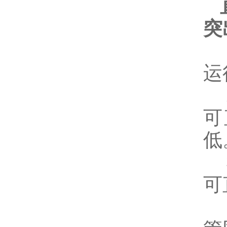
突
1
运
2
可
低
3
可
4