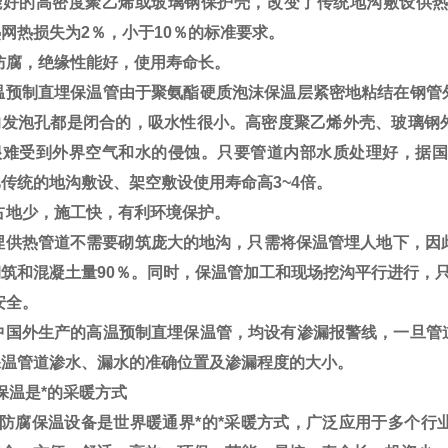
能好的高密度聚乙烯或玻璃钢保护壳，改变了传统地沟敷设供热
网热损失为2％，小于10％的标准要求。
防腐，绝缘性能好，使用寿命长。
预制直埋保温管由于聚氨酯硬质泡沫保温层紧密地粘结在钢管
的发泡孔都是闭合的，吸水性很小。高密度聚乙烯外壳、玻璃钢
很难受到外界空气和水的侵蚀。只要管道内部水质处理好，据国
传统的地沟敷设、架空敷设使用寿命高3~4倍。
占地少，施工快，有利环境保护。
供热管道不需要砌筑庞大的地沟，只需将保温管埋人地下，因此
筑和混凝土量90％。同时，保温管加工和现场挖沟平行进行，
安全。
国外生产的高温预制直埋保温管，均设有渗漏报警线，一旦管
保温管道渗水、漏水的准确位置及渗漏程度的大小。
保温是*的采暖方式
防腐保温设备是世界暖通界*的*采暖方式，广泛应用于多个行