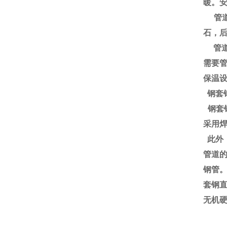
暖。
管道
石，
管道
需要
保温
钢套
钢套
采用
此外
管道
钢管
套钢
无机