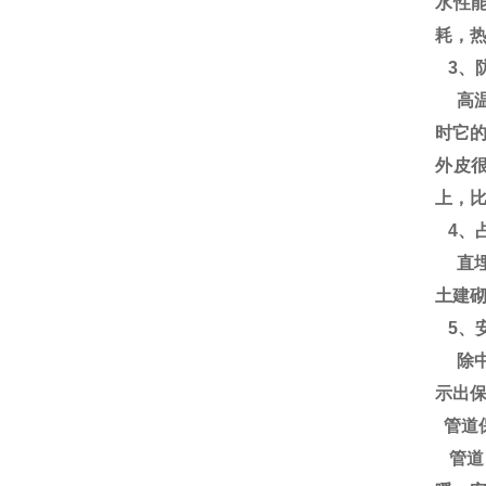
水性
耗，热
3、
高温
时它
外皮
上，比
4、
直埋
土建砌
5、
除中
示出
管道
管道