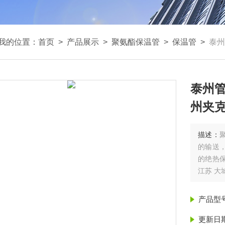
我的位置：
首页
>
产品展示
>
聚氨酯保温管
>
保温管
>
泰州
泰州管
州夹克
描述：
的输送
的绝热保
江苏 大
产品型
更新日