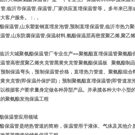
管,临沂市保温管,保温管,厂家供应直埋保温管
等 。多年来已
大客户服务。：.，
保温管,山东塑套钢直埋发泡管,预制直埋保温管,临沂市热力聚
温管,山东防腐保温管,保温材料,氨酯保温层高密度聚乙烯,聚乙
临沂大城聚氨酯保温管厂专业生产==聚氨酯直埋保温管聚氨酯
温管高密度聚乙烯夹克管黑黄夹克管聚氨酯保温板 聚氨酯制品
，预制保温弯头，预制保温管价格，直埋热力管道、聚氨酯组合
黄夹克管(即保温外保护层)；预制聚氨酯直埋保温管(即管道发
可以根据客户要求量身定做各种异型产品。并承揽各种大中小型
道的聚氨酯发泡保温工程
酯保温管应用领域
酯保温管是绝热管道的简称，保温管用于液体、气体及其他介