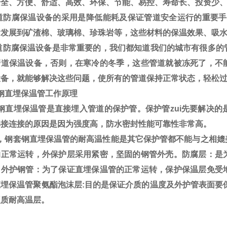
安全、方便、舒适、高效、环保、节能、易控、寿命长、投资少
防腐保温设备的采用是降低能耗及保证管道安全运行的重要手
后发展到矿渣棉、玻璃棉、珍珠岩等，这些材料的保温效果、吸
防腐保温设备是非常重要的，我们都知道我们的城市有很多的
管道保温设备，否则，在寒冷的冬季，这些管道就被冻死了，不
设备，就能够解决这些问题，使所有的管道保持正常状态，轻松
钢直埋保温管工作原理
钢直埋保温管是直接埋入管道的保护管。保护管zui先要解决的
焊接连接的原因是因为强度高，防水密封性能可靠性非常高。
，钢套钢直埋保温管的耐高温性能是其它保护管都不能与之相媲
的正常运转，外保护层采用紧密，坚固的钢管外壳。防腐层：是
。外护钢管：为了保证直埋保温管的正常运转，保护保温层免受
直埋保温管聚氨酯泡沫层:目的是保证介质的温度及外护管表面要
硬质耐高温层。