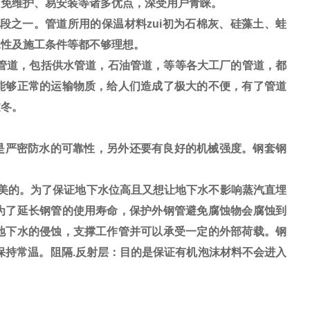
、免维护、易安装等诸多优点，深受用户青睐。
段之一。管道所用的
保温材料
zui初为石棉灰、硅藻土、蛙
水性及施工条件等都不够理想。
管道，包括供水管道，石油管道，等等各大工厂的管道，都
能够正常的运输物质，给人们造成了极大的不便，有了管道
过冬。
是严密防水的可靠性，另外还要有良好的机械强度。钢套钢
美的。为了保证地下水位高且又想让地下水不影响蒸汽直埋
为了延长钢管的使用寿命，保护外钢管避免腐蚀物会腐蚀到
地下水的侵蚀，支撑工作管并可以承受一定的外部荷载。钢
保持常温。阻隔.反射层：目的是保证有机泡沫材料不会进入