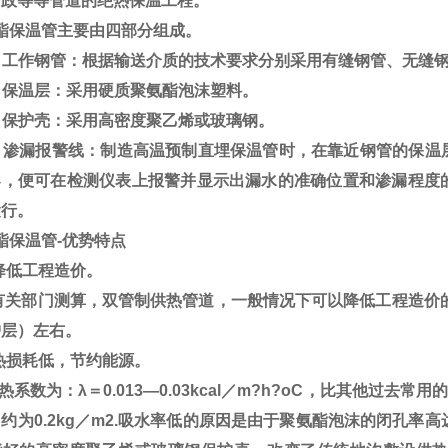
市政等等管道的绝热保温工程。
酯保温管主要由四部分组成。
）工作钢管：根据输送介质的技术要求分别采用有缝钢管、无缝
）保温层：采用硬质聚氨酯泡沫塑料。
）保护壳：采用高密度聚乙烯或玻璃钢。
）渗漏报警线：制造高温预制直埋保温管时，在靠近钢管的保温
导，便可在检测仪表上报警并显示出漏水的准确位置和渗漏程度
运行。
酯保温管-优势特点
降低工程造价。
关部门测算，双管制供热管道，一般情况下可以降低工程造价的2
护层）左右。
热损耗低，节约能源。
系数为：λ＝0.013—0.03kcal／m?h?oC，比其他过
约为0.2kg／m2.吸水率低的原因是由于聚氨酯泡沫的闭孔率