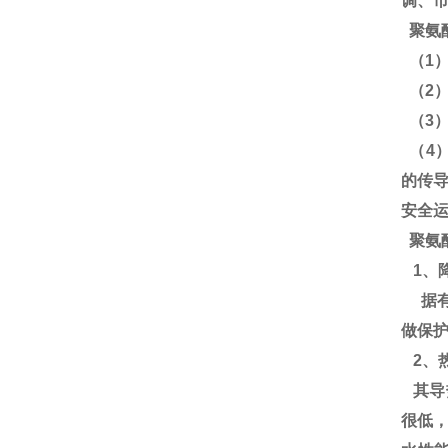
调、
聚氨
（1
（2
（3
（4
的传
安全
聚氨
1、
据有
做保
2、
其导热
很低，