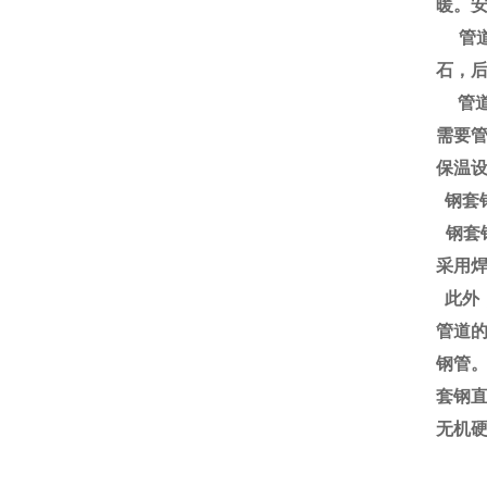
暖。
管道
石，
管道
需要
保温
钢套
钢套
采用
此外
管道
钢管
套钢
无机