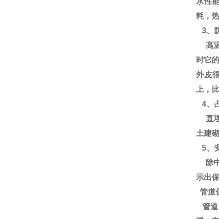
水性
耗，热
3、
高温
时它
外皮
上，比
4、
直埋
土建砌
5、
除中
示出
管道
管道