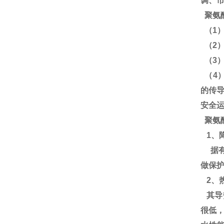
调、
聚氨
（1
（2
（3
（4
的传
安全
聚氨
1、
据有
做保
2、
其导热
很低，