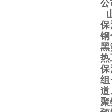
公
山
保
钢
黑
热
保
组
道
聚