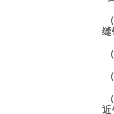
（
缝
（
（
（
近