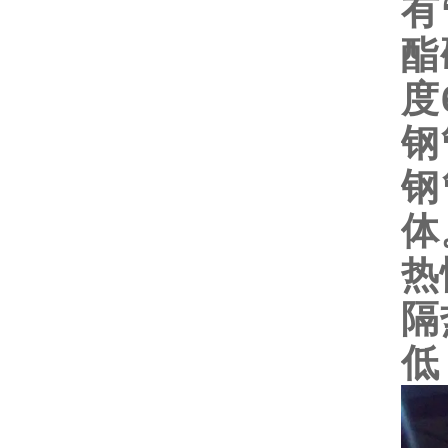
有
酯
度
钢
钢
体
热
隔