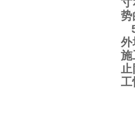
寸
势
5
外
施
止
工