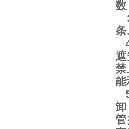
数
3
条
4
遮
禁
能
5
卸
管