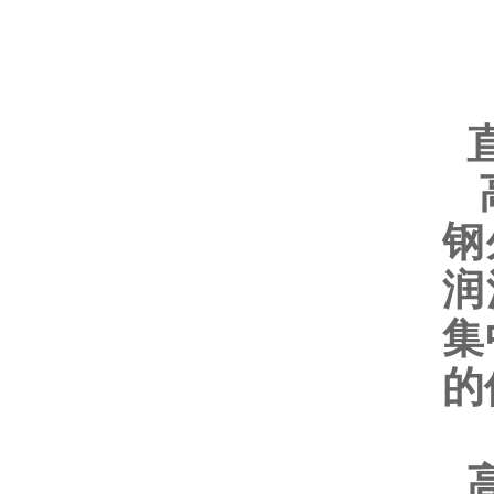
直
高
钢
润
集
的