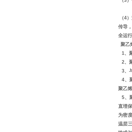
（3
（4
传导
全运
聚乙
1、
2、
3、
4、
聚乙
5、
直埋保
为密度
温层