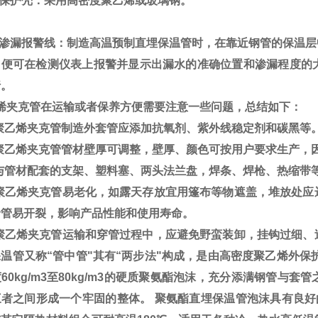
）保护壳：采用高密度聚乙烯或玻璃钢。
）渗漏报警线：制造高温预制直埋保温管时，在靠近钢管的保温层
，便可在检测仪表上报警并显示出漏水的准确位置和渗漏程度的
行。
烯夹克管在运输或者保养方便需要注意一些问题，总结如下：
聚乙烯夹克管制造外套管应添加抗氧剂、紫外线稳定剂和碳黑等
聚乙烯夹克管管材壁厚可调整，壁厚、颜色可按用户要求生产，
与管材配套的支架、塑料塞、两头法兰盘，焊条、焊枪、热缩带
聚乙烯夹克管易老化，如露天存放宜用篷布等物遮盖，堆放处应
烯管易开裂，影响产品性能和使用寿命。
聚乙烯夹克管运输和穿管过程中，应避免野蛮装卸，挂钩过细、
温管又称“管中管"其有“两步法"构成，是由高密度聚乙烯外保
60kg/m3至80kg/m3的硬质聚氨酯泡沫，充分添满钢管
三者之间形成一个牢固的整体。 聚氨酯直埋保温管泡沫具有良好