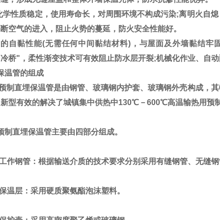
化学性质稳定，使用寿命长，对周围环境不构成污染;离明火自熄
隔断空气的进入，阻止火势的蔓延，防火安全性能好。
*的自黏性能(无需任何中间黏结材料)，与屋面及外墙黏结牢固
“冷桥"，柔性渐变技术可有效阻止防水层开裂;机械化作业、自
保温管的组成
预制直埋保温管是由钢管、玻璃钢内护套、玻璃钢外壳构成，其
新型有效的解决了城镇集中供热中130℃－600℃高温输热用
预制直埋保温管主要由四部分组成。
）工作钢管：根据输送介质的技术要求分别采用有缝钢管、无缝钢
）保温层：采用硬质聚氨酯泡沫塑料。