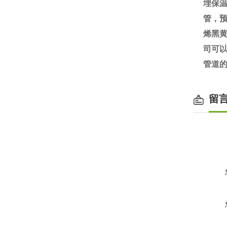
埋保
管，
烯黑黄
司可
管道
留