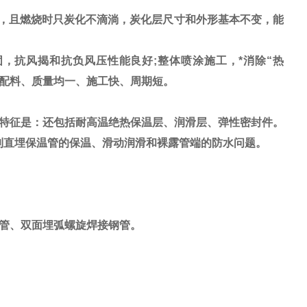
，且燃烧时只炭化不滴淌，炭化层尺寸和外形基本不变，能
，抗风揭和抗负风压性能良好;整体喷涂施工，*消除“热
动配料、质量均一、施工快、周期短。
特征是：还包括耐高温绝热保温层、润滑层、弹性密封件。
预制直埋保温管的保温、滑动润滑和裸露管端的防水问题。
管、双面埋弧螺旋焊接钢管。