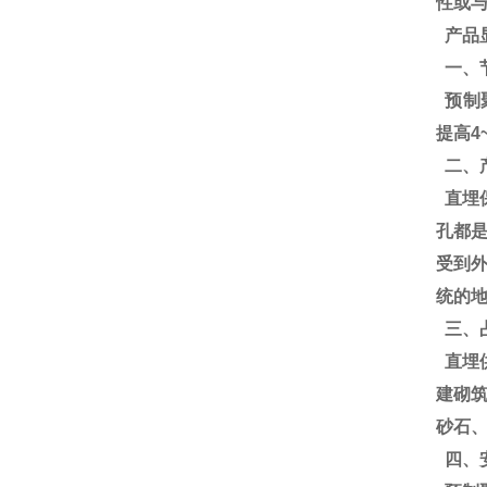
性或与
产品
一、
预制聚
提高4
二、
直埋
孔都
受到
统的地
三、
直埋
建砌
砂石
四、