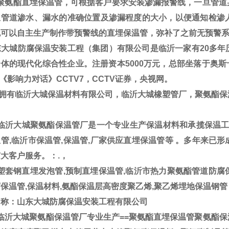
聚氨酯直埋保温管，可根据客户要求安装渗漏报警线，一旦管道
温管道渗水、漏水的准确位置及渗漏程度的大小，以便通知检渗
也可以自主生产制作带预警线的直埋保温管，弥补了之前无预警
大城防腐保温安装工程（集团）有限公司是临沂一家有20多年
体的现代化综合性企业。注册资本5000万元，总部坐落于奥斯卡
V《影响力对话》CCTV7，CCTV证券，央视网。
拥有临沂大城保温材料有限公司，临沂大城橡塑管厂，聚氨酯
临沂大城聚氨酯保温管厂是一个专业生产保温材料和承揽保温工程
管,临沂市保温管,保温管,厂家供应直埋保温管等 。多年来已
大客户服务。：.，
套钢直埋发泡管,预制直埋保温管,临沂市热力聚氨酯管道防腐保
保温管,保温材料,氨酯保温层高密度聚乙烯,聚乙烯埋地保温钢管
名称：山东大城防腐保温安装工程有限公司
临沂大城聚氨酯保温管厂专业生产==聚氨酯直埋保温管聚氨酯保