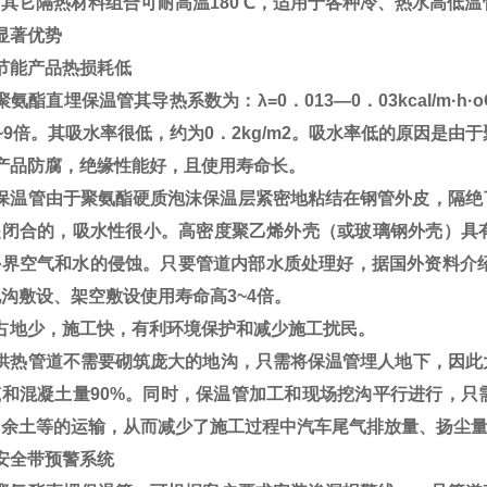
其它隔热材料组合可耐高温180℃，适用于各种冷、热水高低温
显著优势
节能产品热损耗低
氨酯直埋保温管其导热系数为：λ=0．013—0．03kcal/m
~9倍。其吸水率很低，约为0．2kg/m2。吸水率低的原因是由
产品防腐，绝缘性能好，且使用寿命长。
保温管由于聚氨酯硬质泡沫保温层紧密地粘结在钢管外皮，隔绝
是闭合的，吸水性很小。高密度聚乙烯外壳（或玻璃钢外壳）具
外界空气和水的侵蚀。只要管道内部水质处理好，据国外资料介绍
沟敷设、架空敷设使用寿命高3~4倍。
占地少，施工快，有利环境保护和减少施工扰民。
供热管道不需要砌筑庞大的地沟，只需将保温管埋人地下，因此大
筑和混凝土量90%。同时，保温管加工和现场挖沟平行进行，只
、余土等的运输，从而减少了施工过程中汽车尾气排放量、扬尘
安全带预警系统