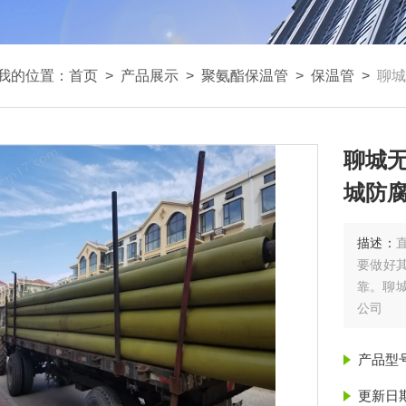
我的位置：
首页
>
产品展示
>
聚氨酯保温管
>
保温管
>
聊城
聊城
城防
描述：
要做好
靠。聊
公司
产品型
更新日