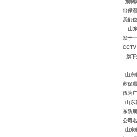
预制
出保
我们
山东
发于一
CCT
旗下
山东
苏保温
伍为广
山东塑
东防腐
公司
山东