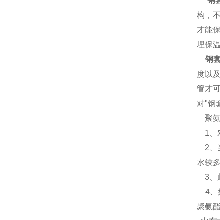
钢
构，
才能
埋保温
钢套
度以
管才
对"钢
聚氨
1、
2、
水较多
3、此
4、如
聚氨