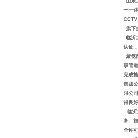
山东
于一体
CCT
旗下
临沂大
认证
聚氨
事管道
完成施
集团
限公
得良
临沂
务。旗
全许