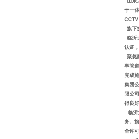
山东
于一体
CCT
旗下
临沂大
认证
聚氨
事管道
完成施
集团
限公
得良
临沂
务。旗
全许