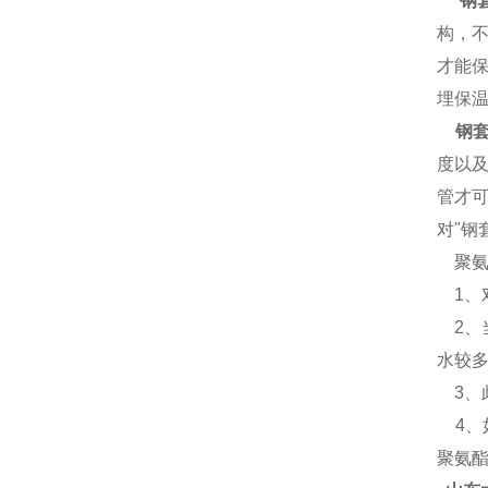
钢
构，
才能
埋保温
钢套
度以
管才
对"钢
聚氨
1、
2、
水较多
3、此
4、如
聚氨