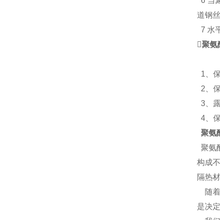
6 
道钢丝
7 水

聚氨
1、
2、保
3、
4、
聚氨
聚氨
构成
隔热
随着
是决