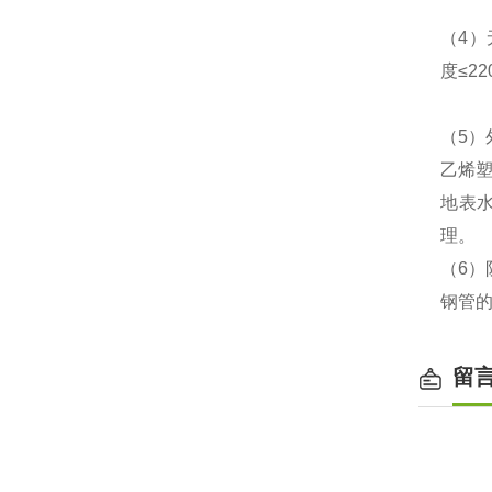
（4）
度≤2
（5
乙烯
地表
理。
（6
钢管的
留