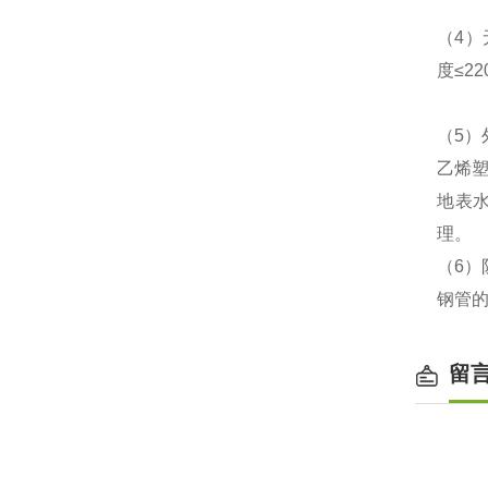
（4）
度≤2
（5
乙烯
地表
理。
（6
钢管的
留