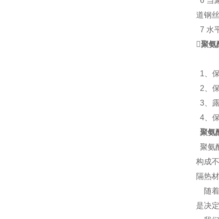
6 
道钢丝
7 水

聚氨
1、
2、保
3、
4、
聚氨
聚氨
构成
隔热
随着
是决