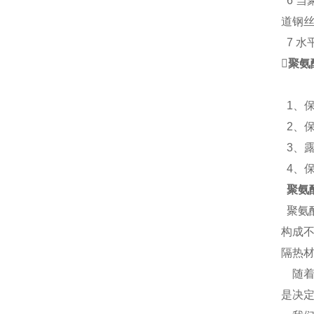
6 
道钢丝
7 水

聚氨
1、
2、保
3、
4、
聚氨
聚氨
构成
隔热
随着
是决