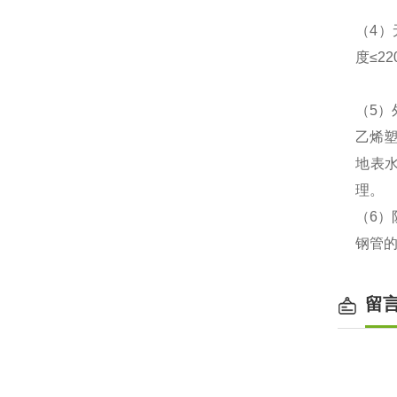
（4）
度≤2
（5
乙烯
地表
理。
（6
钢管的
留