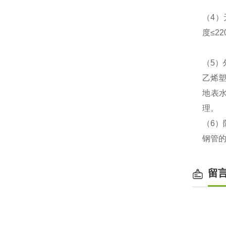
（4）
度≤2
（5
乙烯
地表
理。
（6
钢管的
留