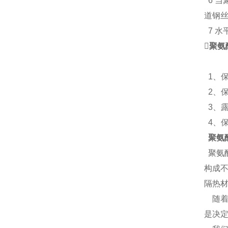
6 
道钢丝
7 水

聚氨
1、
2、保
3、
4、
聚氨
聚氨
构成
隔热
随着
是决