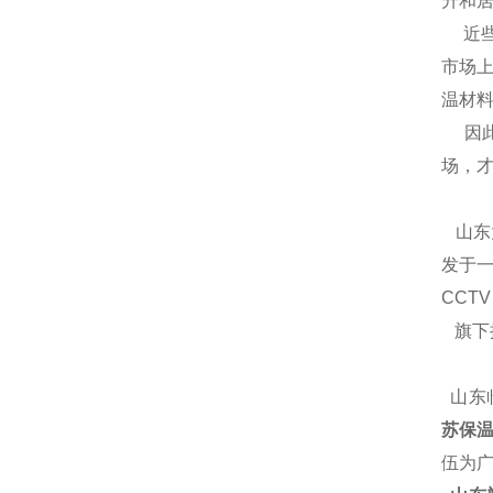
升和居
近些
市场
温材
因此
场，
山东
发于一
CCT
旗下
山东
苏保温
伍为广