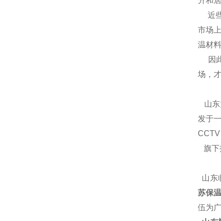
升和居
近些
市场
温材
因此
场，
山东
发于一
CCT
旗下
山东
苏保温
伍为广