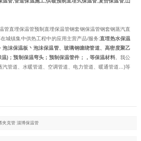
温管,管道保温施工,供暖预制直埋式保温管,复合保温管,山
温管直埋保温管预制直埋保温管钢套钢保温管钢套钢蒸汽直
在城镇集中供热工程中的应用主营产品/服务:
直埋热水保温
丶泡沫保温板丶泡沫保温管、玻璃钢缠绕管道、高密度聚乙
保温)；预制保温弯头；预制保温管件；，等保温材料
。我公
蒸汽管道、水暖管道、空调管道、电力管道、暖通管道…)等