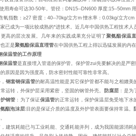
用寿命可达30-50年。管径：DN15--DN600 厚度:15--5
指数：≥27 密度：40--70kg/立方m 憎水率：0.03kg/立方cm 导热
国家已成为一项比较成熟的*进技术。近几年中国供热工程技术人
向更高的层次发展。几年来的实践成果充分证明了
聚氨酯保温
这也正是
聚氨酯保温直埋管
在中国供热工程上得以迅猛发展的内
钢保温管的工作原理
钢保温管
是直接埋入管道的保护管。保护管zui先要解决的是严
接的原因是因为强度高，防水密封性能可靠性非常高。
，
钢套钢保温管
的耐高温性能是其它保护管都不能与之相媲美
正常运转，外保护层采用紧密，坚固的钢管外壳。
防腐层
：是为
外护钢管
：为了保证
保温管
的正常运转，保护保温层免受地下水
聚氨酯泡沫层
:目的是保证介质的温度及外护管表面要保持常温。
层。
，建筑耗能已与工业耗能、交通耗能并列，成为我国能源消耗