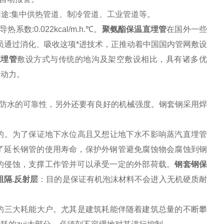
0mm 用途:集中供热管道、制冷管道、工业管道等。
系数:0.022kcal/m.h.℃。
聚氨酯保温直埋管
在国外一些
员通过消化、吸收这项*进技术，正推动着中国国内管网敷设
直埋管
敷设方式与传统的地沟及架空敷设相比，具有诸多优
在动力。
密防水的可靠性，另外还要有良好的机械强度。钢套钢采用焊
的。为了保证地下水位高且又想让地下水不影响蒸汽直埋管
了延长钢管的使用寿命，保护外钢管避免腐蚀物会腐蚀到钢
的侵蚀，支撑工作管并可以承受一定的外部荷载。
钢套钢保
阻隔.反射层
：目的是保证有机泡沫材料不会进入无机硬质耐
的三大耗能大户。尤其是建筑耗能伴随着建筑总量的不断攀