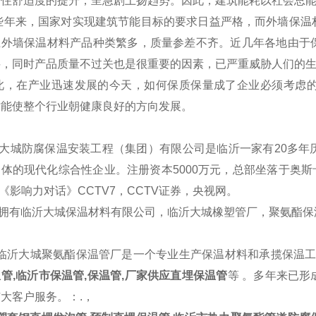
住舒适度的提升，呈急剧上扬趋势。因此，建筑能耗以社会总能
年来，国家对实现建筑节能目标的要求日益严格，而外墙
保温
上外墙保温材料产品种类繁多，质量参差不齐。近几年各地由于
料，同时产品质量不过关也是很重要的因素，已严重威胁人们的
，在产业迅速发展的今天，如何保质保量成了企业必须考虑的
才能使整个行业朝健康良好的方向发展。
大城防腐保温安装工程（集团）有限公司是临沂一家有20多年
体的现代化综合性企业。注册资本5000万元，总部坐落于奥斯卡
V《影响力对话》CCTV7，CCTV证券，央视网。
拥有临沂大城保温材料有限公司，临沂大城橡塑管厂，聚氨酯
临沂大城聚氨酯保温管厂是一个专业生产保温材料和承揽保温工程
管,临沂市保温管,保温管,厂家供应直埋保温管
等 。多年来已
大客户服务。：.，