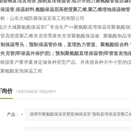
套钢直埋发泡管,预制直埋保温管,临沂市热力聚氨酯管道防腐保
保温管,保温材料,氨酯保温层高密度聚乙烯,聚乙烯埋地保温钢管
名称：山东大城防腐保温安装工程有限公司
临沂大城聚氨酯保温管厂专业生产==聚氨酯直埋保温管聚氨酯保
管高密度聚乙烯夹克管黑黄夹克管聚氨酯保温板 聚氨酯制品等
预制保温弯头，预制保温管价格，直埋热力管道、聚氨酯组合料
夹克管(即保温外保护层)；预制聚氨酯直埋保温管(即管道发泡
以根据客户要求量身定做各种异型产品。并承揽各种大中小型的(
的聚氨酯发泡保温工程
言询价
/ MESSAGE INQUIRY
产品：