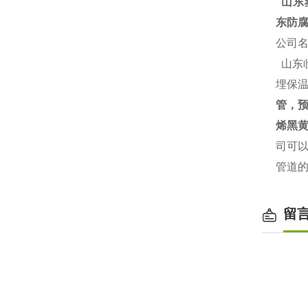
山东塑
东防腐
公司
山东
埋保温
管，
烯黑黄
司可
管道
留