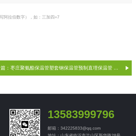
写阿拉伯数字），如：三加四=7
一篇：
枣庄聚氨酯保温管塑套钢保温管预制直埋保温管 聚乙烯夹克管 枣庄保温管
13583999796
邮箱：342225833@qq.com
地址：山东省临沂市兰山区新华路28号