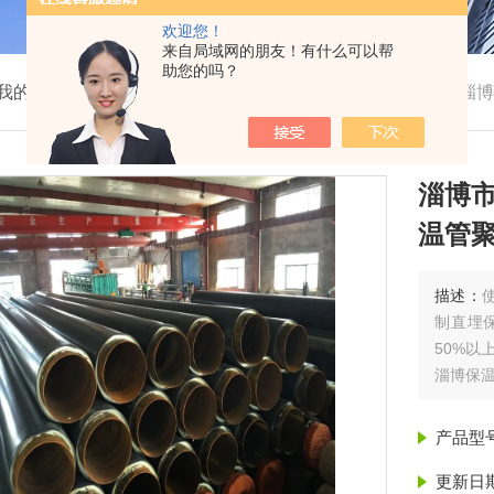
欢迎您！
来自局域网的朋友！有什么可以帮
助您的吗？
我的位置：
首页
>
产品展示
>
聚氨酯保温管
>
保温管
>
淄博
淄博
温管聚
描述：
制直埋
50%以
淄博保
产品型
更新日