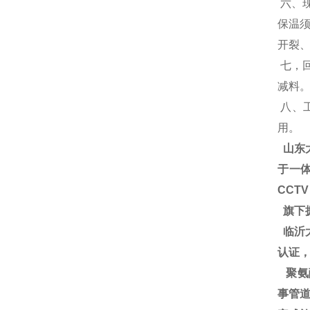
六、
保温
开裂
七，
减料
八、
用。
山东
于一体
CCT
旗下
临沂大
认证
聚氨
事管道