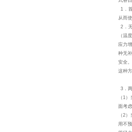
式各
1．
从而使
2．
（温
应力
种无
安全
这种
3．
（1
面考
（2
用不预