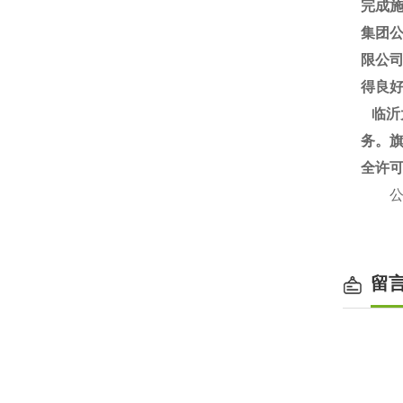
完成施
集团
限公
得良
临沂
务。旗
全许
公司：
www
留