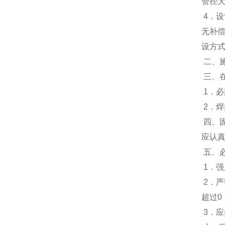
管径
4．
无补
设方
二、
三、
1．
2．
四、
应认
五、
1．强
2．严
超过0
3．