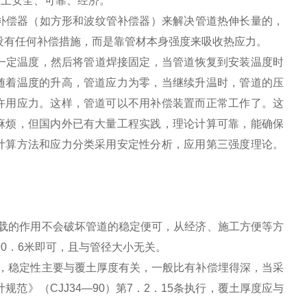
工上安全、可靠、经济。
补偿器（如方形和波纹管补偿器）来解决管道热伸长量的，
时没有任何补偿措施，而是靠管材本身强度来吸收热应力。
一定温度，然后将管道焊接固定，当管道恢复到安装温度时
随着温度的升高，管道应力为零，当继续升温时，管道的压
许用应力。这样，管道可以不用补偿装置而正常工作了。这
麻烦，但国内外已有大量工程实践，理论计算可靠，能确保
计算方法和应力分类采用安定性分析，应用第三强度理论。
载的作用不会破坏管道的稳定便可，从经济、施工方便等方
0．6米即可，且与管径大小无关。
，稳定性主要与覆土厚度有关，一般比有补偿埋得深，当采
范》（CJJ34—90）第7．2．15条执行，覆土厚度应与