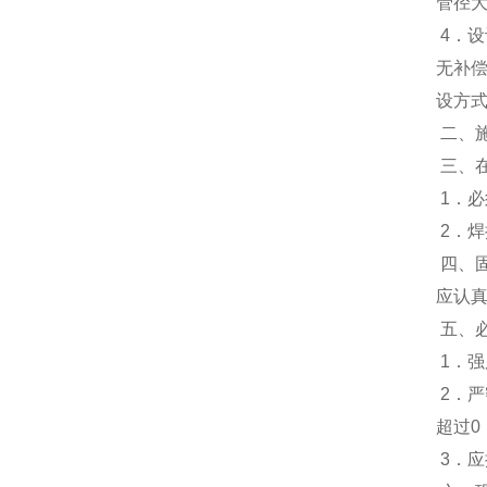
管径
4．
无补
设方
二、
三、
1．
2．
四、
应认
五、
1．强
2．严
超过0
3．