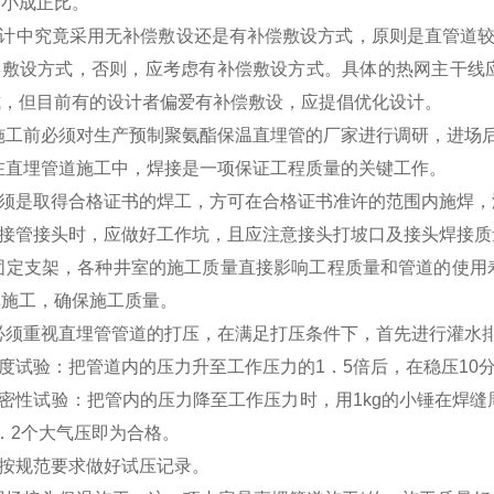
大小成正比。
设计中究竟采用无补偿敷设还是有补偿敷设方式，原则是直管道较
偿敷设方式，否则，应考虑有补偿敷设方式。具体的热网主干线
式，但目前有的设计者偏爱有补偿敷设，应提倡优化设计。
施工前必须对生产预制聚氨酯保温直埋管的厂家进行调研，进场
在直埋管道施工中，焊接是一项保证工程质量的关键工作。
必须是取得合格证书的焊工，方可在合格证书准许的范围内施焊，
焊接管接头时，应做好工作坑，且应注意接头打坡口及接头焊接质
固定支架，各种井室的施工质量直接影响工程质量和管道的使用
真施工，确保施工质量。
必须重视直埋管管道的打压，在满足打压条件下，首先进行灌水
度试验：把管道内的压力升至工作压力的1．5倍后，在稳压10
密性试验：把管内的压力降至工作压力时，用1kg的小锤在焊缝
．2个大气压即为合格。
应按规范要求做好试压记录。