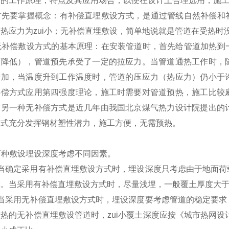
自的工作原理，特点及其应用场合，以便在设计上合理选用，施
首先要掌握概念：有补偿直埋敷设方式，是通过管线自然补偿和
热应力为zui小；无补偿直埋敷设，简单地说就是管道在受热
无补偿敷设方式的基本原理：在安装管道时，首先给管道加热到
度降低），管道预先承受了一定的拉应力。当管道通热工作时，
增加，当温度升到工作温度时，管道的压应力（热应力）仍小于
补偿方式应用第四强度理论，施工时需要对管道预热，施工比较
。另一种无补偿方式是近几年由我国北京煤气热力设计院提出的
方式充分发挥钢材塑性潜力，施工方便，无需预热。
两种敷设埋设深度考虑不同因素。
）当确定采用有补偿直埋敷设方式时，埋设深度只考虑由于地面荷
虑。当采用有补偿直埋敷设方式时，尽量浅埋，一般覆土厚度大于
）当采用无补偿直埋敷设方式时，埋设深度要考虑管道的稳定要求
热的无补偿直埋敷设管道时，zui小覆土深度应按《城市热网设计规