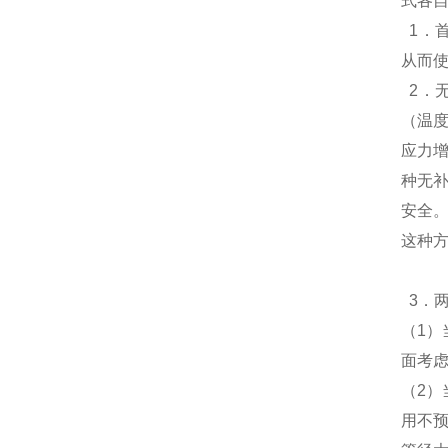
式各
1．
从而使
2．
（温
应力
种无
安全
这种
3．
（1
面考
（2
用不预