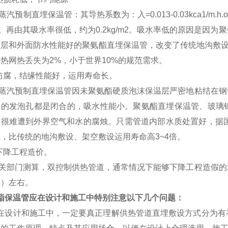
汽预制直埋保温管：其导热系数为：入=0.013-0.03kca1/
倍。再由其吸水率很低，约为0.2kg/m2。吸水率低的原因是因
温层和外面防水性能好的聚氨酯直埋保温管，改变了传统地沟敷设
热网热丢失为2%，小于世界10%的规范需求。
防腐，结缘性能好，运用寿命长。
蒸汽预制直埋保温管因未聚氨酯硬质泡沫保温层严密地粘结在钢
它的发泡孔都是闭合的，吸水性能小。聚氨酯直埋保温管、玻璃
皮很难遭到外界空气和水的腐烛。只需管道内部水质处置好，据国
，比传统的地沟敷设、架空敷设运用寿命高3~4倍。
下降工程造价。
关部门测算，双控制供热管道，通常情况下能够下降工程造假的2
层）左右。
酯保温管应在设计和施工中特别注意以下几个问题：
在设计和施工中，一定要真正理解供热管道直埋敷设方式分为有