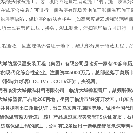
现场接头保温施工。这一项内容是直埋管道施工*的，施工质量好
须在试压合格后方可进行，保温层有现场发泡施工和保温瓦施工
、脱层等缺陷，保护层的做法有多种（如高密度聚乙烯和玻璃钢
回填土应在管道试压，接头，竣工测量，清扫完毕后方可进行，
。
工程验收，因直埋供热管埋于地下，绝大部分属于隐蔽工程，
大城防腐保温安装工程（集团）有限公司是临沂一家有20多年历
的现代化综合性企业。注册资本5000万元，总部坐落于奥斯卡5
V《影响力对话》CCTV7，CCTV证券，央视网。
拥有临沂大城保温材料有限公司，临沂大城橡塑管厂，聚氨酯保
城橡塑管厂.占地260亩地，坐落于临沂市*经济开发区，山东临工集团
，并且拥有出口质量认证，出口马来西亚.韩国等地。诚招全国代
酯保温管热力管道厂.该厂产品通过直埋夹套管TS认证资质，石
防腐保温工程的施工，公司有12条应用于聚氨酯硬质泡沫塑料和