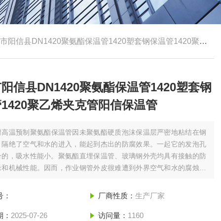
阳信县DN1420聚氨酯保温管1420塑套钢保温管1420聚乙烯夹克管阳信保温管
阳信县DN1420聚氨酯保温管1420塑套钢
1420聚乙烯夹克管阳信保温管
耐高温预制聚氨酯保温管因未聚氨酯硬质泡沫保温层严密地粘结在钢
，隔绝了空气和水的进入，能起到杰出的防腐效果。一起它的发泡孔
合的，吸水性能小。聚氨酯直埋保温管、玻璃钢外壳均具有接触的防
缘和机械性能。因而，作业钢管外皮很难遭到外界空气和水的腐烛。
信县DN1420聚氨酯保温管1420塑套钢保温管1420聚乙烯夹克管阳
管
号：
厂商性质：
生产厂家
期：
2025-07-26
访问量：
1160