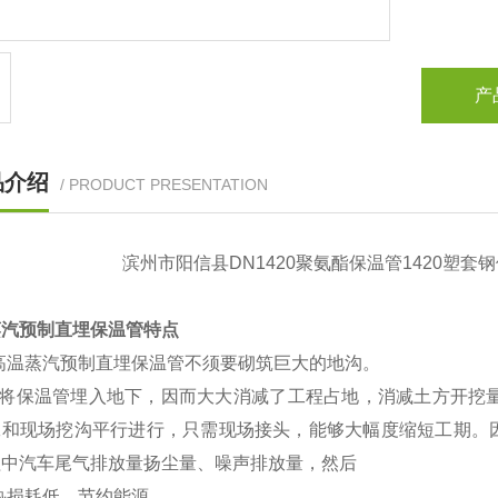
产
品介绍
/ PRODUCT PRESENTATION
滨州市阳信县DN1420聚氨酯保温管1420塑套
蒸汽预制直埋保温管特点
高温蒸汽预制直埋保温管不须要砌筑巨大的地沟。
将保温管埋入地下，因而大大消减了工程占地，消减土方开挖量约
工和现场挖沟平行进行，只需现场接头，能够大幅度缩短工期。
程中汽车尾气排放量扬尘量、噪声排放量，然后
热损耗低，节约能源