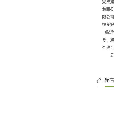
完成施
集团
限公
得良
临沂
务。旗
全许
公司：
www
留