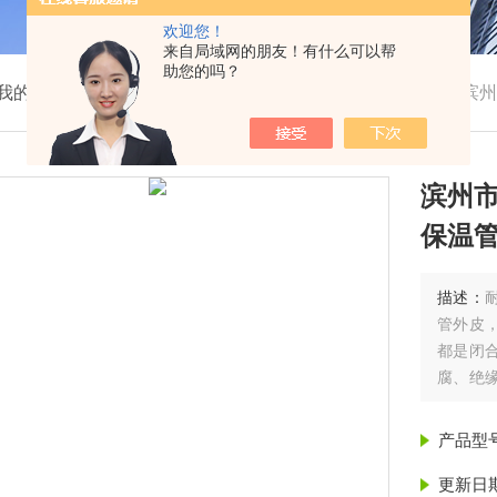
欢迎您！
来自局域网的朋友！有什么可以帮
助您的吗？
我的位置：
首页
>
产品展示
>
聚氨酯保温管
>
保温管
>
滨州市
滨州市
保温管
描述：
管外皮
都是闭
腐、绝
滨州市阳
信保温
产品型
更新日