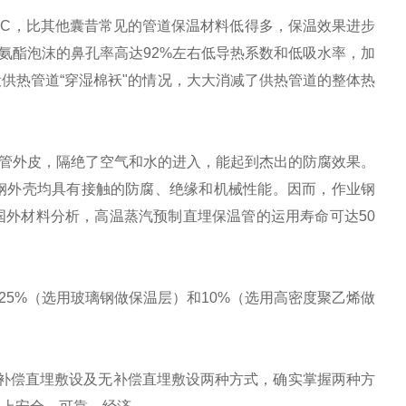
m.h.oC，比其他囊昔常见的管道保温材料低得多，保温效果进步
为聚氨酯泡沫的鼻孔率高达92%左右低导热系数和低吸水率，加
供热管道“穿湿棉袄"的情况，大大消减了供热管道的整体热
管外皮，隔绝了空气和水的进入，能起到杰出的防腐效果。
钢外壳均具有接触的防腐、绝缘和机械性能。因而，作业钢
外材料分析，高温蒸汽预制直埋保温管的运用寿命可达50
5%（选用玻璃钢做保温层）和10%（选用高密度聚乙烯做
补偿直埋敷设及无补偿直埋敷设两种方式，确实掌握两种方