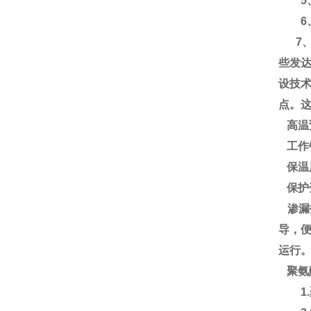
5、
6、使
7、含
些发
设技
点。
高温
工作
保温
保护
渗漏
导，
运行
聚氨
1.