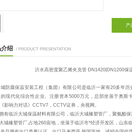
产
品介绍
/ PRODUCT PRESENTATION
沂水高密度聚乙烯夹克管 DN1420|DN120
大城防腐保温安装工程（集团）有限公司是临沂一家有20多年历
的现代化综合性企业。注册资本5000万元，总部坐落于奥斯卡5
V《影响力对话》CCTV7，CCTV证券，央视网。
拥有临沂大城保温材料有限公司，临沂大城橡塑管厂，聚氨酯保
城橡塑管厂.占地260亩地，坐落于临沂市*经济开发区，山东临工集团
，并且拥有出口质量认证，出口马来西亚.韩国等地。诚招全国代