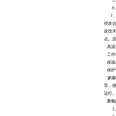
5、
6、使
7、含
些发
设技
点。
高温
工作
保温
保护
渗漏
导，
运行
聚氨
1.