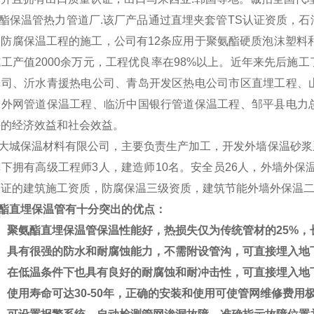
酯保温管热力管道厂.该厂产品通过直埋夹套管TS认证资质，石
防腐保温工程的施工，公司有12条应用于聚氨酯硬质泡沫塑料和
工产值2000余万元，工程优良率在98%以上。近年来先后施
公司、沂水青援热电公司、青岛开发区热电公司市区直埋工程、
司外网管道保温工程、临沂中国银行管道保温工程、邹平县电力
好的经济效益和社会效益。
大城保温材料有限公司，主要负责生产加工，开发外墙保温砂浆
下拥有高级工程师3人，建造师10名。安全员26人，外墙外保
可证的建筑施工资质，防腐保温三级资质，建筑节能外墙外保温
酯直埋保温管有十分突出的优点：
聚氨酯直埋保温管保温性能好，热损失仅为传统管材的25%，
具有很强的防水和耐腐蚀能力，不需附设管沟，可直接埋入地
在低温条件下也具有良好的耐腐蚀和耐冲击性，可直接埋入地
用寿命可达30-50年，正确的安装和使用可使管网维修费用