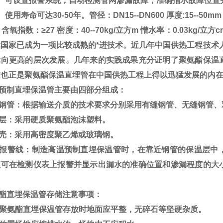
可设置报警系统，自动检测管网渗漏故障，准确指示故障位置
用寿命可达30-50年。管径：DN15--DN600 厚度:15--
氧指数：≥27 密度：40--70kg/立方m 憎水率：0.03kg/立方c
达国家已成为一项比较成熟的*进技术。近几年中国供热工程技术
术向更高的层次发展。几年来的实践成果充分证明了聚氨酯保温
这也正是聚氨酯保温直埋管在中国供热工程上得以迅猛发展的内
预制直埋保温管主要由四部分组成：
钢管：根据输送介质的技术要求分别采用有缝钢管、无缝钢管、
层：采用硬质聚氨酯泡沫塑料。
壳：采用高密度聚乙烯或玻璃钢。
报警线：制造高温预制直埋保温管时，在靠近钢管的保温层中
便可在检测仪表上报警并显示出漏水的准确位置和渗漏程度的大
。
酯直埋保温管存储注意事项：
聚氨酯直埋保温管存放时地面应平整，无碎石等坚硬杂质。