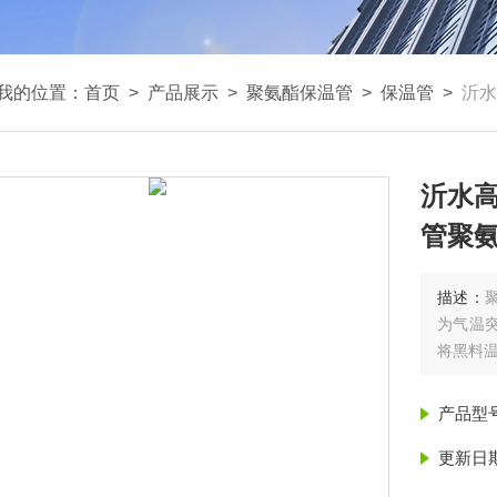
我的位置：
首页
>
产品展示
>
聚氨酯保温管
>
保温管
>
沂水高
沂水高
管聚氨
描述：
为气温
将黑料温
产品型
更新日