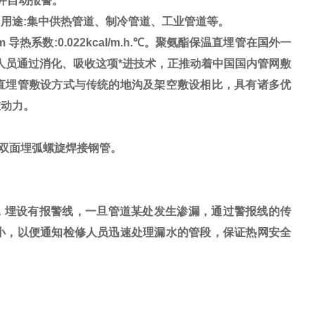
并自动报警。
50mm 用途:集中供热管道、制冷管道、工业管道等。
m 导热系数:0.022kcal/m.h.℃。聚氨酯保温直埋管在国外一
人员通过消化、吸收这项*进技术，正推动着中国国内管网敷
直埋管敷设方式与传统的地沟及架空敷设相比，具有诸多优
在动力。
双面埋弧螺旋焊接钢管。
，埋设有报警线，一旦管道某处发生渗漏，通过警报线的传
小，以便通知检修人员迅速处理漏水的管段，保证热网安全