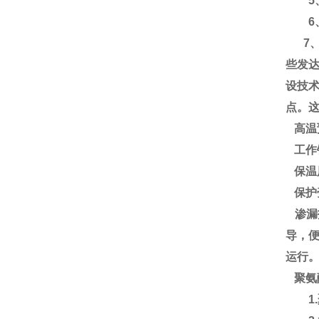
5、
6、使
7、含
些发
设技
点。
高温
工作
保温
保护
渗漏
导，
运行
聚氨
1.