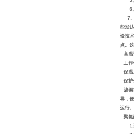
5、
6、使
7、含
些发
设技
点。
高温
工作
保温
保护
渗漏
导，
运行
聚氨
1.