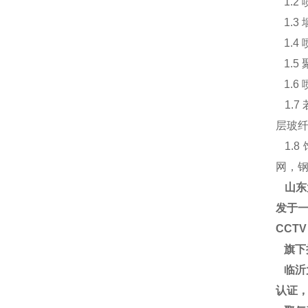
1.2
1.3
1.4
1.5
1.6
1.7
层玻
1.
网，
山东
发于一
CCT
旗下
临沂大
认证