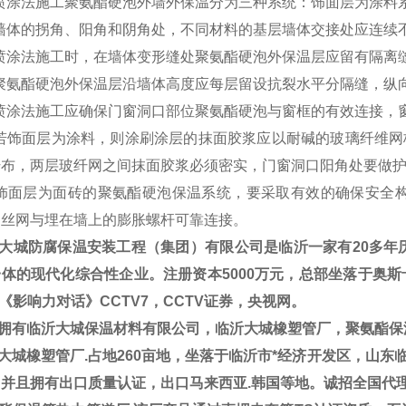
 喷涂法施工聚氨酯硬泡外墙外保温分为三种系统：饰面层为涂
 墙体的拐角、阳角和阴角处，不同材料的基层墙体交接处应连续
 喷涂法施工时，在墙体变形缝处聚氨酯硬泡外保温层应留有隔
 聚氨酯硬泡外保温层沿墙体高度应每层留设抗裂水平分隔缝，纵
 喷涂法施工应确保门窗洞口部位聚氨酯硬泡与窗框的有效连接
 若饰面层为涂料，则涂刷涂层的抹面胶浆应以耐碱的玻璃纤维网
纤布，两层玻纤网之间抹面胶浆必须密实，门窗洞口阳角处要做
8 饰面层为面砖的聚氨酯硬泡保温系统，要采取有效的确保安全
钢丝网与埋在墙上的膨胀螺杆可靠连接。
大城防腐保温安装工程（集团）有限公司是临沂一家有20多年
体的现代化综合性企业。注册资本5000万元，总部坐落于奥斯卡
V《影响力对话》CCTV7，CCTV证券，央视网。
拥有临沂大城保温材料有限公司，临沂大城橡塑管厂，聚氨酯保
城橡塑管厂.占地260亩地，坐落于临沂市*经济开发区，山东临工集团
，并且拥有出口质量认证，出口马来西亚.韩国等地。诚招全国代