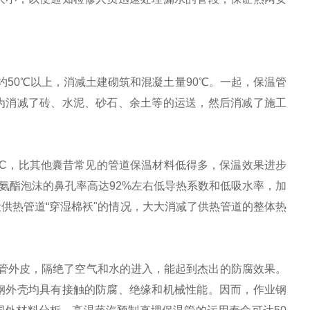
50℃以上，消减土建砌筑和混凝土量90℃。一起，保温管
为消减了砖、水泥、砂石、余土等的运送，然后消减了施工
m.h.oC，比其他囊昔常见的管道保温材料低得多，保温效果进步
为聚氨酯泡沫的鼻孔率高达92%左右低导热系数和低吸水率，加
供热管道“穿湿棉袄"的情况，大大消减了供热管道的整体热
管外皮，隔绝了空气和水的进入，能起到杰出的防腐效果。
钢外壳均具有接触的防腐、绝缘和机械性能。因而，作业钢