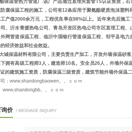
酯保温管热力管道厂.该厂产品通过直埋夹套管TS认证资质，石
防腐保温工程的施工，公司有12条应用于聚氨酯硬质泡沫塑料和
工产值2000余万元，工程优良率在98%以上。近年来先后施
公司、沂水青援热电公司、青岛开发区热电公司市区直埋工程、
司外网管道保温工程、临沂中国银行管道保温工程、邹平县电力
好的经济效益和社会效益。
大城保温材料有限公司，主要负责生产加工，开发外墙保温砂浆
下拥有高级工程师3人，建造师10名。安全员26人，外墙外保
可证的建筑施工资质，防腐保温三级资质，建筑节能外墙外保温
www.shandongbaowen。。ｃｏｍ
.shandongbb。。ｃｏｍ
言询价
/ MESSAGE INQUIRY