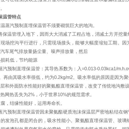
行。
保温管特点
高温蒸汽预制直埋保温管不须要砌筑巨大的地沟。
将保温管埋入地下，因而大大消减了工程占地，消减土方开挖量约
和现场挖沟平行进行，只需现场接头，能够大幅度缩短工期。因
中汽车尾气排放量扬尘量、噪声排放量，然后
热损耗低，节约能源
汽预制直埋保温管：其导热系数为：入=0.013-0.03kca1/
倍。再由其吸水率很低，约为0.2kg/m2。吸水率低的原因是因
温层和外面防水性能好的聚氨酯直埋保温管，改变了传统地沟敷设
热网热丢失为2%，小于世界10%的规范需求。
防腐，结缘性能好，运用寿命长。
蒸汽预制直埋保温管因未聚氨酯硬质泡沫保温层严密地粘结在钢
它的发泡孔都是闭合的，吸水性能小。聚氨酯直埋保温管、玻璃