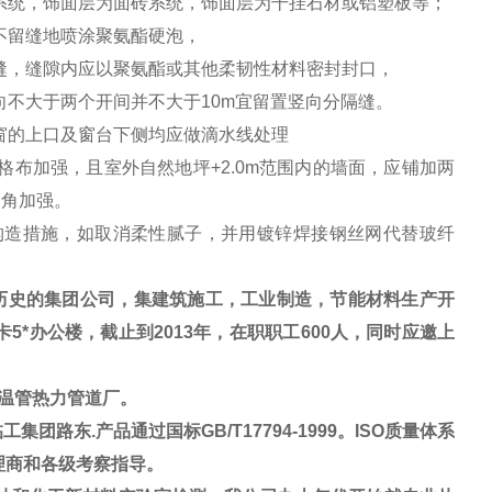
料系统，饰面层为面砖系统，饰面层为干挂石材或铝塑板等；
不留缝地喷涂聚氨酯硬泡，
离缝，缝隙内应以聚氨酯或其他柔韧性材料密封封口，
向不大于两个开间并不大于10m宜留置竖向分隔缝。
，窗的上口及窗台下侧均应做滴水线处理
格布加强，且室外自然地坪+2.0m范围内的墙面，应铺加两
护角加强。
构造措施，如取消柔性腻子，并用镀锌焊接钢丝网代替玻纤
历史的集团公司，集建筑施工，工业制造，节能材料生产开
5*办公楼，截止到2013年，在职职工600人，同时应邀上
温管热力管道厂。
路东.产品通过国标GB/T17794-1999。ISO质量体系
理商和各级考察指导。