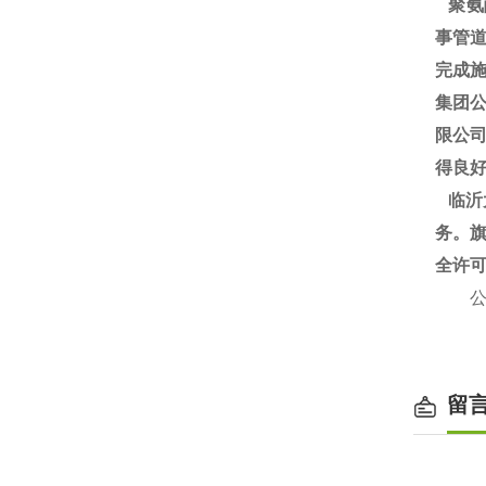
聚氨
事管道
完成施
集团
限公
得良
临沂
务。旗
全许
公司：
www
留