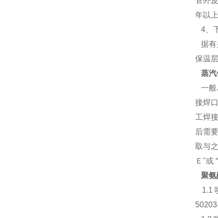
管外
年以上
4、
据有
保温
蒸汽
一般
接焊
工焊
后需要
取与
Ｅ"或
聚氨
1.1
502