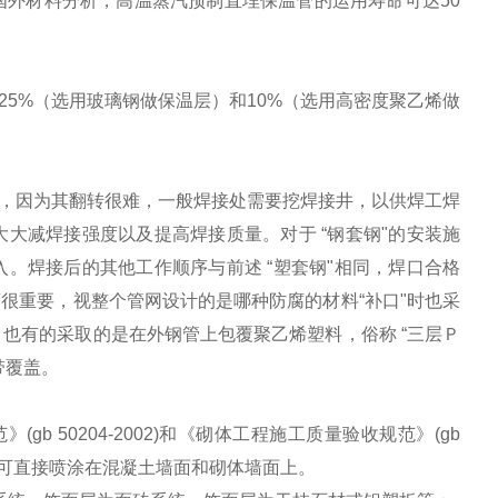
外材料分析，高温蒸汽预制直埋保温管的运用寿命可达50
5%（选用玻璃钢做保温层）和10%（选用高密度聚乙烯做
，因为其翻转很难，一般焊接处需要挖焊接井，以供焊工焊
大减焊接强度以及提高焊接质量。对于 “钢套钢"的安装施
。焊接后的其他工作顺序与前述 “塑套钢"相同，焊口合格
很重要，视整个管网设计的是哪种防腐的材料“补口"时也采
也有的采取的是在外钢管上包覆聚乙烯塑料，俗称 “三层Ｐ
带覆盖。
b 50204-2002)和《砌体工程施工质量验收规范》(gb
温层可直接喷涂在混凝土墙面和砌体墙面上。