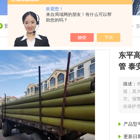
欢迎您！
来自局域网的朋友！有什么可以帮
助您的吗？
我的位置：
首页
>
产品展示
>
聚氨酯保温管
>
保温管
>
东
东平高
管 泰
描述：
值，其
方。报
在保护壳
乙烯夹克
产品型
更新日