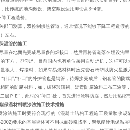
皮很难遭到外界空气和水的腐烛。只需管道内部水质处置好，据国
，比传统的地沟敷设、架空敷设运用寿命高3~4倍。
下降工程造价。
关部门测算，双控制供热管道，通常情况下能够下降工程造假的2
层）左右。
保温管的施工
尽量在地面先完成尽量多的焊接口，然后再将管道落在埋设沟里
口的下方，即仰焊。目前国内也有单位采用自动焊机，这样可以大
接量很大，焊接时，如果有易燃材料时应先套石棉垫以防火星溅入
 “补口",“补口"的外护管也是钢管，待焊接完成后，
钢套管
的防腐
之相同的防腐材料，如，缠绕玻璃钢、沥青防腐涂料二布三涂等，
 “二层ＰＥ"，此时的 “补口"处，首先进行涂料防腐，然后用热缩
酯保温材料喷涂法施工技术措施
 喷涂法施工时要符合现行的《混凝土结构工程施工质量验收规范》(g
03-2002)要求的基层墙体可不用抹面砂浆找平，聚氨酯硬泡保