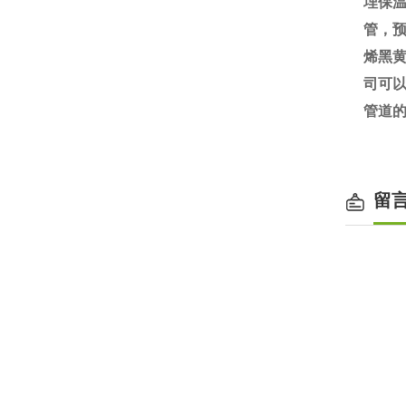
埋保
管，
烯黑黄
司可
管道
留