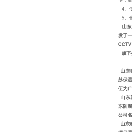
便，
4、使
5、含氧
山东
发于一
CCT
旗下
山东
苏保温
伍为广
山东塑
东防腐
公司
山东