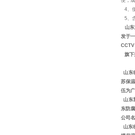
便，
4、使
5、含氧
山东
发于一
CCT
旗下
山东
苏保温
伍为广
山东塑
东防腐
公司
山东