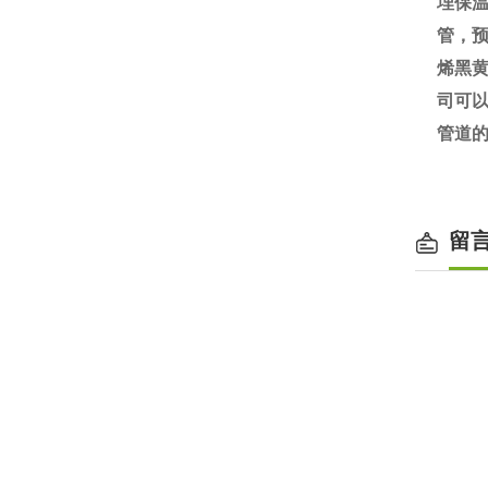
埋保
管，
烯黑黄
司可
管道
留