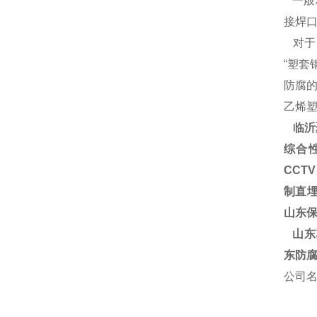
一般
接焊
对于
“塑套
防腐
乙烯塑
临沂
综合
CCT
制直埋
山东保
山东塑
东防腐
公司