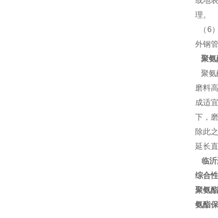
或地
理。
（6
外钢管
聚氨
聚氨
磨料
成适
下，
除此
延长
临沂
综合性
聚氨酯
氨酯保