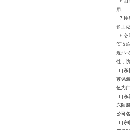
6.
用
7.
偷工
8.
管道
现环
性，
山东
苏保温
伍为广
山东塑
东防腐
公司
山东