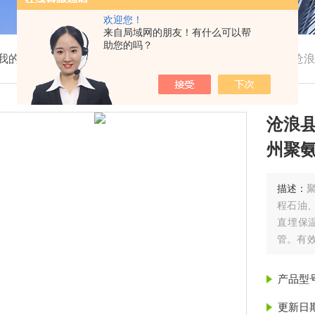
欢迎您！
来自局域网的朋友！有什么可以帮
助您的吗？
我的位置：
首页
>
产品展示
>
聚氨酯保温管
>
保温管
>
沧浪
沧浪县
州聚
描述：
程石油
直埋保
管。有效
的保温
产品型
更新日