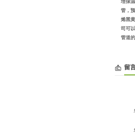
埋保
管，
烯黑黄
司可
管道
留