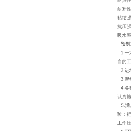
耐热性 
耐寒性 
粘结强度
抗压强度
吸水率 
预制
1.
自的
2.
3.
4.
认真
5.
验：把
工作压