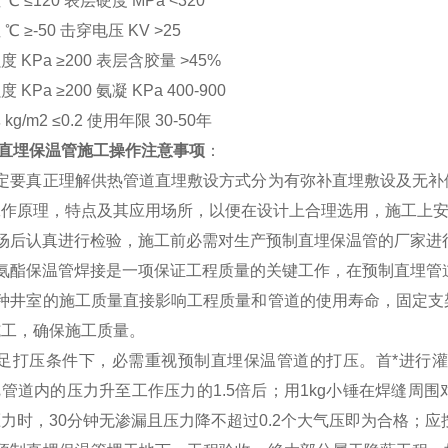
℃ ≤120 表层硬度 MPa <320
℃ ≥-50 击穿电压 KV >25
 KPa ≥200 表层含胶量 >45%
 KPa ≥200 氨凝 KPa 400-900
kg/m2 ≤0.2 使用年限 30-50年
直埋保温管施工操作注意事项
：
一定要真正理解供热管道直埋敷设方式分为有弥补直埋敷设及无补
工作原理，特点及其应用场所，以便在设计上合理选用，施工上
进场后认真进行检验，施工前必需对生产预制直埋保温管的厂家
聚氨酯保温管焊接是一项保证工程质量的关键工作，在预制直埋
各种井室的施工质量直接影响工程质量和管道的使用寿命，固定支
施工，确保施工质量。
满足打压条件下，必需重视预制直埋保温管道的打压。首*进行灌
管道内的压力升至工作压力的1.5倍后；用1kg小锤在焊缝周
力时，30分钟无渗漏且压力降不超过0.2个大气压即为合格；