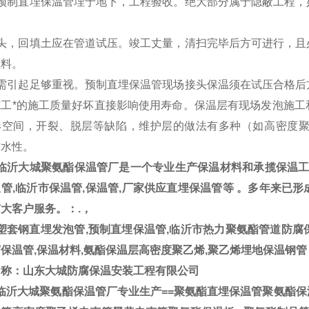
因预制直埋保温管埋于地下，工程验收。绝大部分属于隐蔽工程，
。
接头，回填土应在管道试压。竣工丈量，清扫完毕后方可进行，且
减料。
必需引起足够重视。预制直埋保温管现场接头保温须在试压合格后
施工*的施工质量好坏直接影响使用寿命。保温层有现场发泡施工
形空间，开裂、脱层等缺陷，维护层的做法有多种（如高密度
防水性。
临沂大城聚氨酯保温管厂是一个专业生产保温材料和承揽保温工程
管,临沂市保温管,保温管,厂家供应直埋保温管等 。多年来已
大客户服务。：.，
套钢直埋发泡管,预制直埋保温管,临沂市热力聚氨酯管道防腐保
保温管,保温材料,氨酯保温层高密度聚乙烯,聚乙烯埋地保温钢管
名称：山东大城防腐保温安装工程有限公司
临沂大城聚氨酯保温管厂专业生产==聚氨酯直埋保温管聚氨酯保