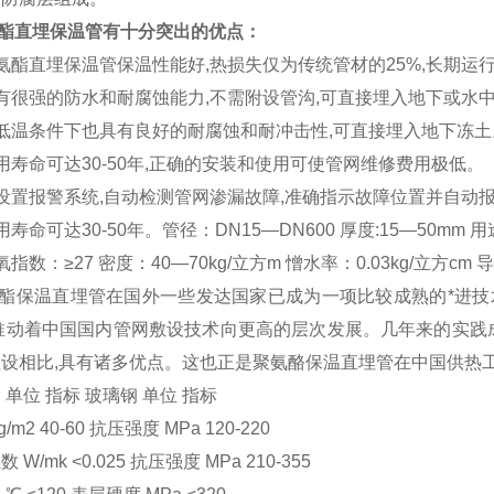
酯直埋保温管有十分突出的优点：
聚氨酯直埋保温管保温性能好,热损失仅为传统管材的25%,长
有很强的防水和耐腐蚀能力,不需附设管沟,可直接埋入地下或水中
低温条件下也具有良好的耐腐蚀和耐冲击性,可直接埋入地下冻土
用寿命可达30-50年,正确的安装和使用可使管网维修费用极低。
设置报警系统,自动检测管网渗漏故障,准确指示故障位置并自动
用寿命可达30-50年。管径：DN15—DN600 厚度:15—50mm
指数：≥27 密度：40—70kg/立方m 憎水率：0.03kg/立方cm 导热系数
酯保温直埋管在国外一些发达国家已成为一项比较成熟的*进技术
正推动着中国国内管网敷设技术向更高的层次发展。几年来的实践
敷设相比,具有诸多优点。这也正是聚氨酪保温直埋管在中国供热
 单位 指标 玻璃钢 单位 指标
g/m2 40-60 抗压强度 MPa 120-220
 W/mk <0.025 抗压强度 MPa 210-355