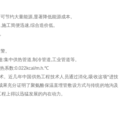
期运行可节约大量能源,显著降低能源成本。
,施工简便迅速,综合造价低。
。
报警。
 用途:集中供热管道,制冷管道,工业管道等。
:0.022kcal/m.h.℃
。近几年中国供热工程技术人员通过消化,吸收这项*进技
成果充分证明了聚氨酪保温直埋管敷设方式与传统的地沟及
工程上得以迅猛发展的内在动力。