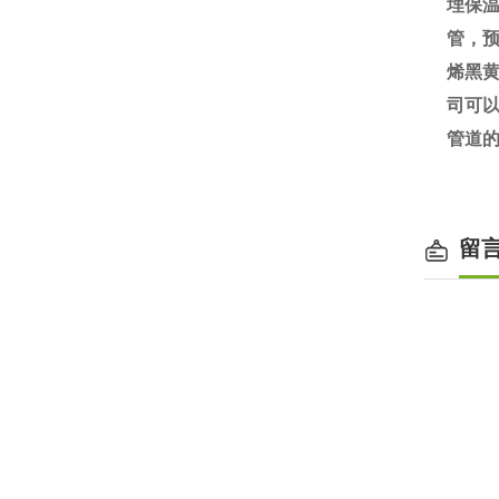
埋保
管，
烯黑黄
司可
管道
留