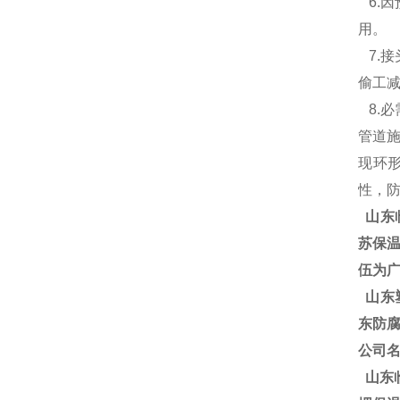
6.
用
7.
偷工
8.
管道
现环
性，
山东
苏保温
伍为广
山东塑
东防腐
公司
山东