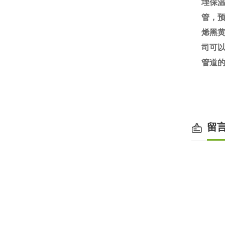
埋保
管，
烯黑黄
司可
管道
留