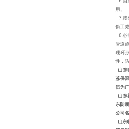
6.
用
7.
偷工
8.
管道
现环
性，
山东
苏保温
伍为广
山东塑
东防腐
公司
山东