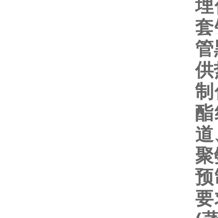
埋
套
管
供
制
酯
道
聚
预
要