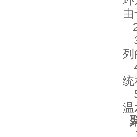
环
由
2
3
列
4
统
5
温
1