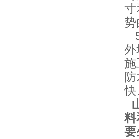
寸
势
5
外
施
防
快
山
料
要